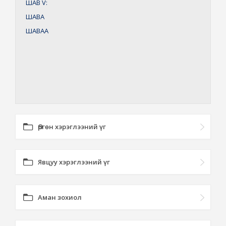
ШАВ
V:
ШАВА
ШАВАА
Өргөн хэрэглээний үг
Явцуу хэрэглээний үг
Аман зохиол