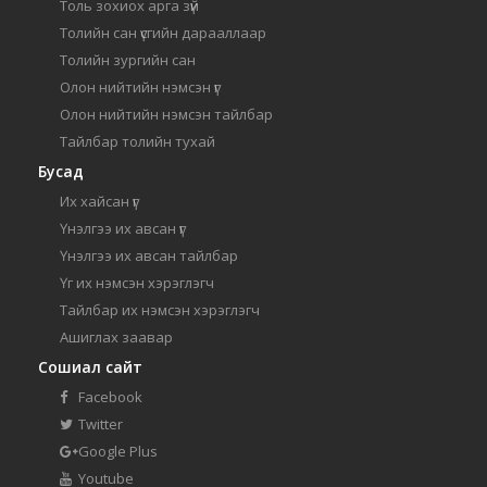
Толь зохиох арга зүй
Толийн сан үсгийн дарааллаар
Толийн зургийн сан
Олон нийтийн нэмсэн үг
Олон нийтийн нэмсэн тайлбар
Тайлбар толийн тухай
Бусад
Их хайсан үг
Үнэлгээ их авсан үг
Үнэлгээ их авсан тайлбар
Үг их нэмсэн хэрэглэгч
Тайлбар их нэмсэн хэрэглэгч
Ашиглах заавар
Сошиал сайт
Facebook
Twitter
Google Plus
Youtube