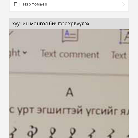
Нэр томьёо
хуучин монгол бичгээс хөрвүүлэх