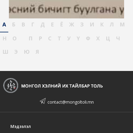
А
Б
В
Г
Д
Е
Ё
Ж
З
И
К
Л
М
Н
О
П
Р
С
Т
У
Ү
Ф
Х
Ц
Ч
Ш
Э
Ю
Я
contact@mongoltoli.mn
Мэдээлэл