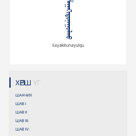
ᠱᠠᠭᠠᠬᠢᠲᠤᠨᠠᠭᠤᠯᠬᠤ
šaγakitunaγulqu
ХӨРШ
ҮГ
ШААЧИХ
ШАВ
I
ШАВ
II
ШАВ
III:
ШАВ
IV: