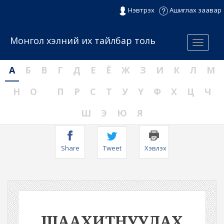
Нэвтрэх
Ашиглах заавар
Монгол хэлний их тайлбар толь
Menu
А
Б
В
Г
Д
Е
Ё
Ж
З
И
К
Л
М
Н
О
П
Р
С
Т
У
Ү
Ф
Х
Ц
Ч
Ш
Э
Ю
Я
Share
Tweet
Хэвлэх
ШААХИТНУУЛАХ