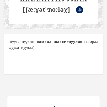
[ʃæːχətʰnoːɬəχ]
Шуухитнуулах:
хамраа шаахитнуулах
(хамраа
шуухитнуулах).