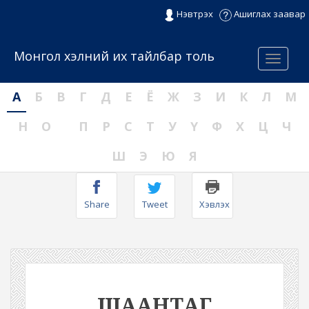
Нэвтрэх
Ашиглах заавар
Монгол хэлний их тайлбар толь
Menu
А
Б
В
Г
Д
Е
Ё
Ж
З
И
К
Л
М
Н
О
П
Р
С
Т
У
Ү
Ф
Х
Ц
Ч
Ш
Э
Ю
Я
Share
Tweet
Хэвлэх
ШААНТАГ