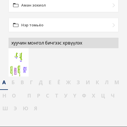
Аман зохиол
Нэр томьёо
хуучин монгол бичгээс хөрвүүлэх
А
Б
В
Г
Д
Е
Ё
Ж
З
И
К
Л
М
Н
О
П
Р
С
Т
У
Ү
Ф
Х
Ц
Ч
Ш
Э
Ю
Я