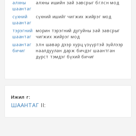
алхны
алхны ишийн зай завсрыг бөглөсөн мод
шаантаг
сүхний
сүхний ишийг чигжих жийрэг мод
шаантаг
тэрэгний
морин тэрэгний дугуйны зай завсрыг
шаантаг
чигжих жийрэг мод
шаантаг
зөөлөн шавар дээр хурц үзүүртэй зүйлээр
бичиг
наалдуулан дарж бичдэг шаантган
дүрст тэмдэг бүхий бичиг
Ижил үг:
ШААНТАГ
II: