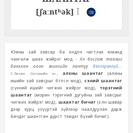
I
[ʃaːntʰək]
Юмны зай завсар ба хөндлөн чагтлах юманд
чангалж шаах жийрэг мод -
Хөл босгож таазыг
банзлан олон жингийн лантуу
дэлгэрэнгүй...
алхны шаантаг
(алхны
С.Лочин. Сэтгэлийн өнгө.,
ишийн зай завсрыг бөглөсөн мод),
сүхний шаантаг
(сүхний ишийг чигжих жийрэг мод),
тэрэгний
шаантаг
(морин тэрэгний дугуйны зай завсрыг
чигжих жийрэг мод),
шаантаг бичиг
(зөөлөн шавар
дээр хурц үзүүртэй зүйлээр наалдуулан дарж
бичдэг шаантган дүрст тэмдэг бүхий бичиг).