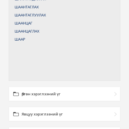
ШААНТАГЛАХ
ШААНТАГЛУУЛАХ
ШААНЦАГ
ШААНЦАГЛАХ
ШААР
Өргөн хэрэглээний үг
Явцуу хэрэглээний үг