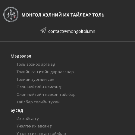
contact@mongoltoli.mn
Мэдээлэл
Толь зохиох арга зүй
Толийн сан үсгийн дарааллаар
Толийн зургийн сан
Олон нийтийн нэмсэн үг
Олон нийтийн нэмсэн тайлбар
Тайлбар толийн тухай
Бусад
Их хайсан үг
Үнэлгээ их авсан үг
Үнэлгээ их авсан тайлбар