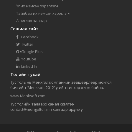
Үг их нэмсэн хэрэглэгч
Тайлбар их нэмсэн хэрэглэгч
Ашиглах заавар
Сошиал сайт
Facebook
Twitter
Google Plus
Youtube
Linked In
Толийн тухай
Тус толь нь Мөнхгал компанийн зөвшөөрлөөр монгол
бичгийн 'Menksoft 2012' үсгийн тиг хэрэглэж байна.
www.Menksoft.com
Тус толийн талаарх санал хүсэлтээ
contact@mongoltoli.mn
хаягаар ирүүлнэ үү.