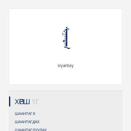
ᠰᠢᠭᠠᠨᠲᠠᠭ
siγantaγ
ХӨРШ
ҮГ
ШААНТАГ
II:
ШААНТАГДАХ
ШААНТАГДУУЛАХ