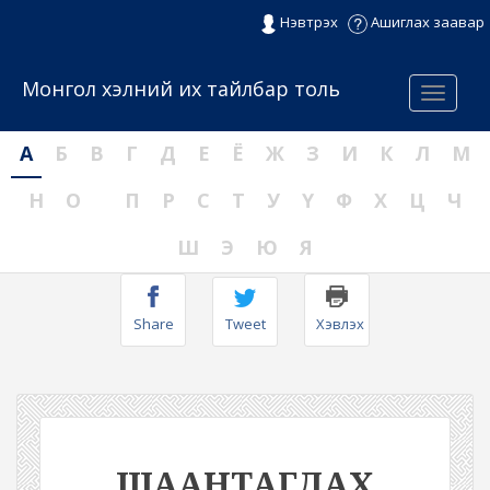
Нэвтрэх
Ашиглах заавар
Монгол хэлний их тайлбар толь
Menu
А
Б
В
Г
Д
Е
Ё
Ж
З
И
К
Л
М
Н
О
П
Р
С
Т
У
Ү
Ф
Х
Ц
Ч
Ш
Э
Ю
Я
Share
Tweet
Хэвлэх
ШААНТАГДАХ