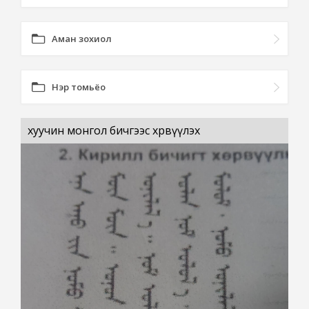
Аман зохиол
Нэр томьёо
хуучин монгол бичгээс хөрвүүлэх