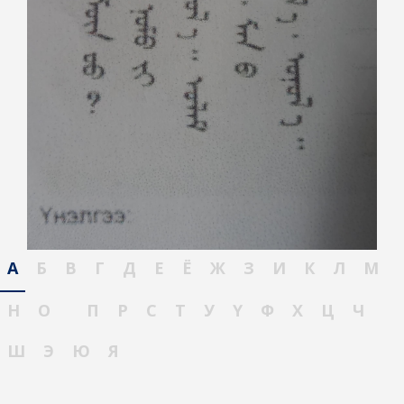
А
Б
В
Г
Д
Е
Ё
Ж
З
И
К
Л
М
Н
О
П
Р
С
Т
У
Ү
Ф
Х
Ц
Ч
Ш
Э
Ю
Я