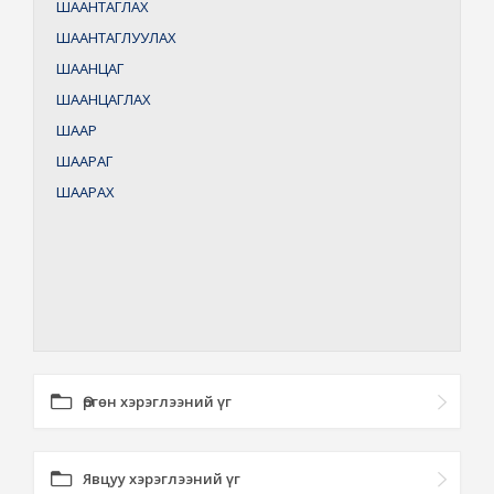
ШААНТАГЛАХ
ШААНТАГЛУУЛАХ
ШААНЦАГ
ШААНЦАГЛАХ
ШААР
ШААРАГ
ШААРАХ
Өргөн хэрэглээний үг
Явцуу хэрэглээний үг