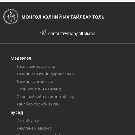
contact@mongoltoli.mn
Мэдээлэл
Толь зохиох арга зүй
Толийн сан үсгийн дарааллаар
Толийн зургийн сан
Олон нийтийн нэмсэн үг
Олон нийтийн нэмсэн тайлбар
Тайлбар толийн тухай
Бусад
Их хайсан үг
Үнэлгээ их авсан үг