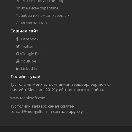
Үнэлгээ их авсан тайлбар
Үг их нэмсэн хэрэглэгч
Тайлбар их нэмсэн хэрэглэгч
Ашиглах заавар
Сошиал сайт
Facebook
Twitter
Google Plus
Youtube
Linked In
Толийн тухай
Тус толь нь Мөнхгал компанийн зөвшөөрлөөр монгол
бичгийн 'Menksoft 2012' үсгийн тиг хэрэглэж байна.
www.Menksoft.com
Тус толийн талаарх санал хүсэлтээ
contact@mongoltoli.mn
хаягаар ирүүлнэ үү.