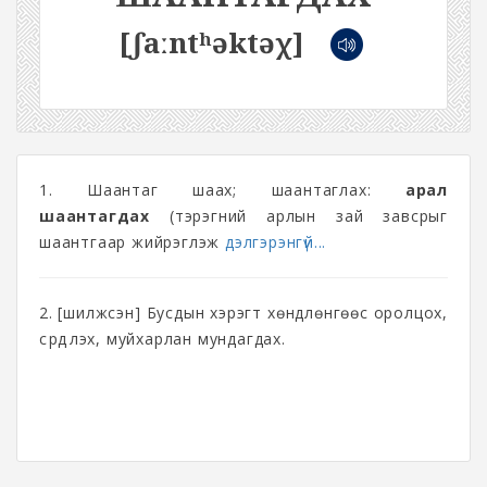
[ʃaːntʰəktəχ]
1. Шаантаг шаах; шаантаглах:
арал
шаантагдах
(тэрэгний арлын зай завсрыг
шаантгаар жийрэглэж
дэлгэрэнгүй...
2. [шилжсэн] Бусдын хэрэгт хөндлөнгөөс оролцох,
сүрдүүлэх, муйхарлан мундагдах.