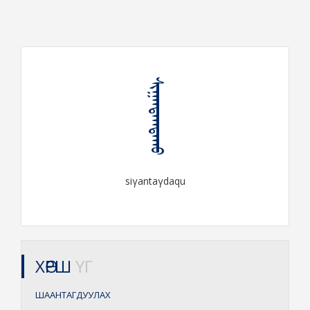
ᠰᠢᠭᠠᠨᠲᠠᠭᠳᠠᠬᠤ
siγantaγdaqu
ХӨРШ
ҮГ
ШААНТАГДУУЛАХ