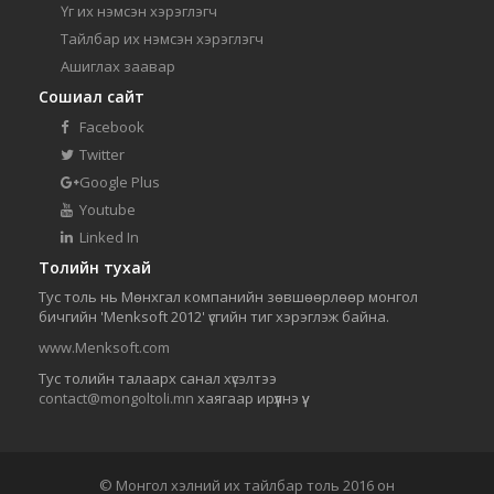
Үг их нэмсэн хэрэглэгч
Тайлбар их нэмсэн хэрэглэгч
Ашиглах заавар
Сошиал сайт
Facebook
Twitter
Google Plus
Youtube
Linked In
Толийн тухай
Тус толь нь Мөнхгал компанийн зөвшөөрлөөр монгол
бичгийн 'Menksoft 2012' үсгийн тиг хэрэглэж байна.
www.Menksoft.com
Тус толийн талаарх санал хүсэлтээ
contact@mongoltoli.mn
хаягаар ирүүлнэ үү.
© Монгол хэлний их тайлбар толь 2016 он