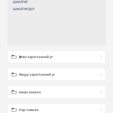
ШААЛГАР
ШААЛГАРДУУ
Өргөн хэрэглээний үг
Явцуу хэрэглээний үг
Аман зохиол
Нэр томьёо