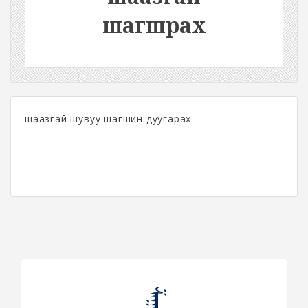
шагшрах
шаазгай шувуу шагшин дуугарах