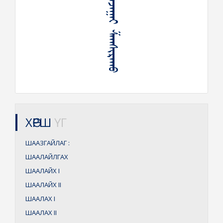
ᠱᠠᠭᠠᠵᠠᠭᠠᠢ ᠱᠠᠭᠰᠢᠷᠠᠬᠤ
ХӨРШ
ҮГ
ШААЗГАЙЛАГ
:
ШААЛАЙЛГАХ
ШААЛАЙХ
I
ШААЛАЙХ
II
ШААЛАХ
I
ШААЛАХ
II