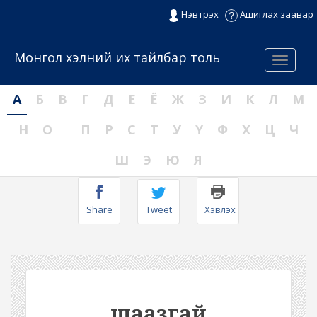
Нэвтрэх
Ашиглах заавар
Монгол хэлний их тайлбар толь
Menu
А
Б
В
Г
Д
Е
Ё
Ж
З
И
К
Л
М
Н
О
П
Р
С
Т
У
Ү
Ф
Х
Ц
Ч
Ш
Э
Ю
Я
Share
Tweet
Хэвлэх
шаазгай