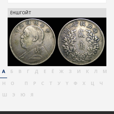
ЁНШГОЙТ
А
Б
В
Г
Д
Е
Ё
Ж
З
И
К
Л
М
Н
О
П
Р
С
Т
У
Ү
Ф
Х
Ц
Ч
Ш
Э
Ю
Я