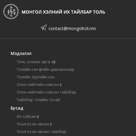
contact@mongoltoli.mn
Мэдээлэл
Толь зохиох арга зүй
Толийн сан үсгийн дарааллаар
Толийн зургийн сан
Олон нийтийн нэмсэн үг
Олон нийтийн нэмсэн тайлбар
Тайлбар толийн тухай
Бусад
Их хайсан үг
Үнэлгээ их авсан үг
Үнэлгээ их авсан тайлбар