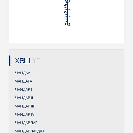
ᠴᠢᠩᠳᠠ ᠪᠠᠷᠢᠮᠲᠠᠯᠠᠬᠤ
ХӨРШ
ҮГ
ЧАНДАА
ЧАНДАГА
ЧАНДАР
I
ЧАНДАР
II
ЧАНДАР
III
ЧАНДАР
IV
ЧАНДАРЛАГ
ЧАНДАРЛАГДАХ