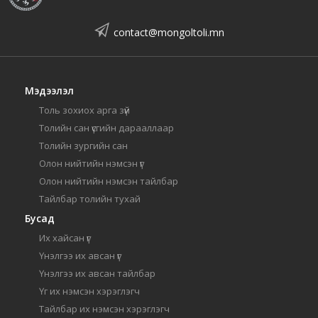
contact@mongoltoli.mn
Мэдээлэл
Толь зохиох арга зүй
Толийн сан үсгийн дарааллаар
Толийн зургийн сан
Олон нийтийн нэмсэн үг
Олон нийтийн нэмсэн тайлбар
Тайлбар толийн тухай
Бусад
Их хайсан үг
Үнэлгээ их авсан үг
Үнэлгээ их авсан тайлбар
Үг их нэмсэн хэрэглэгч
Тайлбар их нэмсэн хэрэглэгч