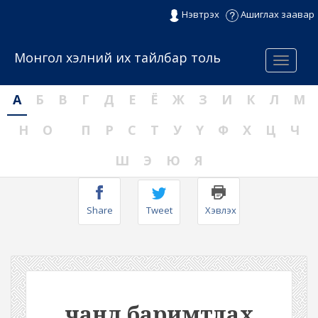
Нэвтрэх
Ашиглах заавар
Монгол хэлний их тайлбар толь
Menu
А
Б
В
Г
Д
Е
Ё
Ж
З
И
К
Л
М
Н
О
П
Р
С
Т
У
Ү
Ф
Х
Ц
Ч
Ш
Э
Ю
Я
Share
Tweet
Хэвлэх
чанд баримтлах