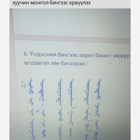
хуучин монгол бичгээс хөрвүүлэх