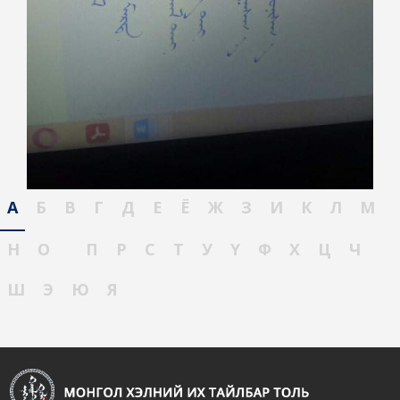
А
Б
В
Г
Д
Е
Ё
Ж
З
И
К
Л
М
Н
О
П
Р
С
Т
У
Ү
Ф
Х
Ц
Ч
Ш
Э
Ю
Я