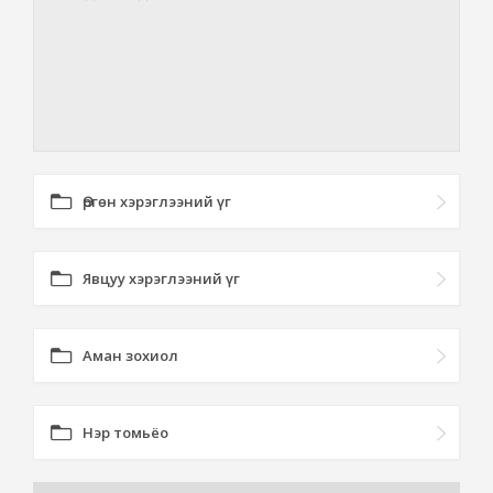
Өргөн хэрэглээний үг
Явцуу хэрэглээний үг
Аман зохиол
Нэр томьёо