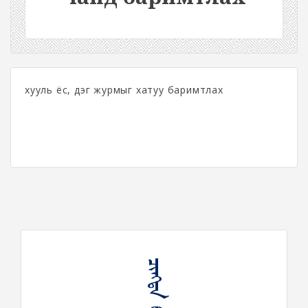
хууль ёс, дэг журмыг хатуу баримтлах