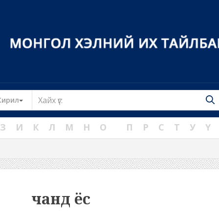
Toggle Dropdown
Кирил
З
И
К
Л
М
Н
О
П
Р
С
Т
У
Ү
чанд ёс