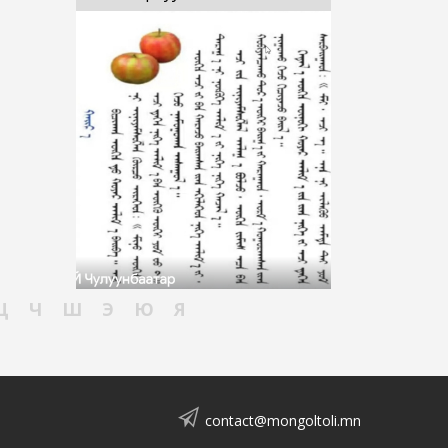
Ц
Ч
Ш
Э
Ю
Я
contact@mongoltoli.mn