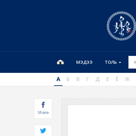
МЭДЭЭ
ТОЛЬ
А
Б
В
Г
Д
Е
Ё
Ж
Share