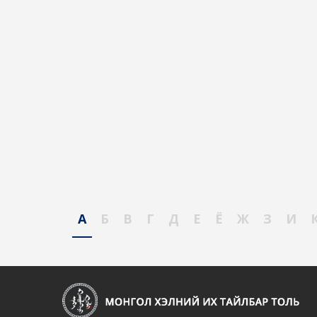
А
Б
В
Г
Д
Е
Ё
Ж
З
И