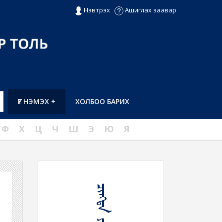
Нэвтрэх
Ашиглах заавар
ҮГ НЭМЭХ +
ХОЛБОО БАРИХ
Ф
Х
Ц
Ч
Ш
Э
Ю
Я
ᠴᠢᠩᠳᠠ ᠶᠣᠰᠤ