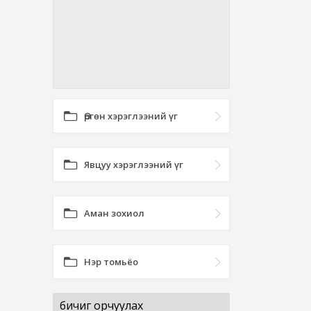
Өргөн хэрэглээний үг
Явцуу хэрэглээний үг
Аман зохиол
Нэр томьёо
бичиг орчуулах