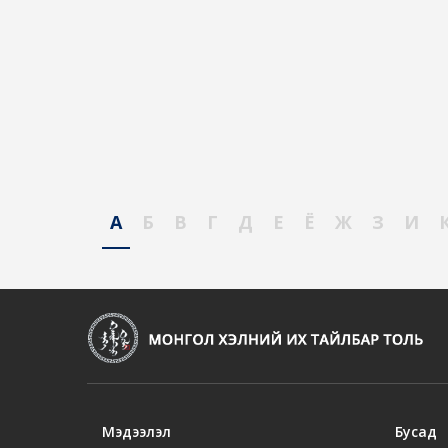
А
Б
В
Г
Д
Е
Ё
Ж
З
И
Мэдээлэл
Бусад