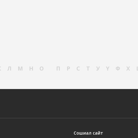
К
Л
М
Н
О
П
Р
С
Т
У
Ү
Ф
Х
Сошиал сайт