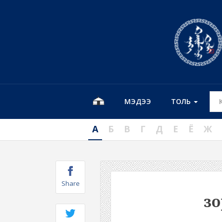
МЭДЭЭ
ТОЛЬ
А
Б
В
Г
Д
Е
Ё
Ж
Share
зо