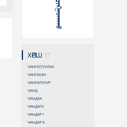
ᠵᠣᠷᠢᠭ ᠢ ᠴᠢᠩᠭᠠᠳᠬᠠᠬᠤ
ХӨРШ
ҮГ
ЧАНГАТГУУЛАХ
ЧАНГАХАН
ЧАНГИЛЗУУР
ЧАНД
ЧАНДАА
ЧАНДАГА
ЧАНДАР
I
ЧАНДАР
II