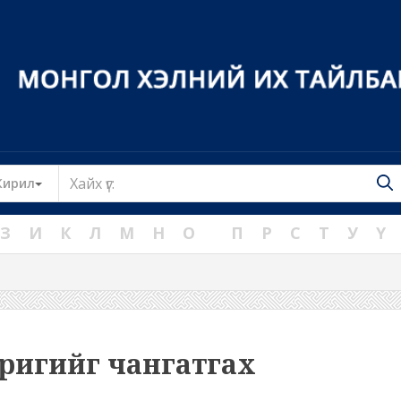
Toggle Dropdown
Кирил
З
И
К
Л
М
Н
О
П
Р
С
Т
У
Ү
ригийг чангатгах