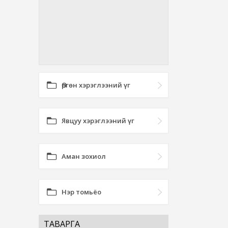
Өргөн хэрэглээний үг
Явцуу хэрэглээний үг
Аман зохиол
Нэр томьёо
ТАВАРГА