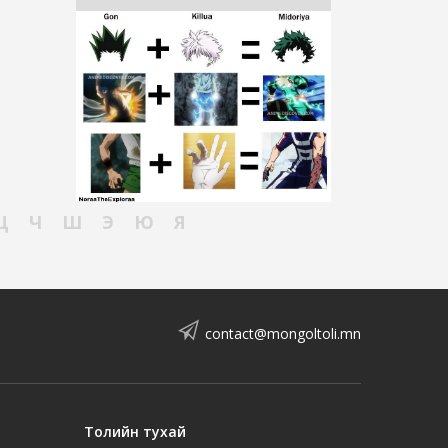
Ц
Ч
Ш
Э
Ю
Я
contact@mongoltoli.mn
Толийн тухай