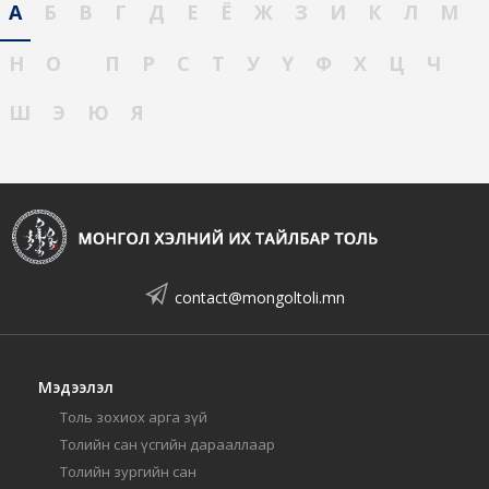
А
Б
В
Г
Д
Е
Ё
Ж
З
И
К
Л
М
Н
О
П
Р
С
Т
У
Ү
Ф
Х
Ц
Ч
Ш
Э
Ю
Я
contact@mongoltoli.mn
Мэдээлэл
Толь зохиох арга зүй
Толийн сан үсгийн дарааллаар
Толийн зургийн сан