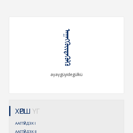
ᠠᠭᠠᠭᠭᠦᠶᠢᠳᠡᠭᠦᠯᠬᠦ
aγaγgüyidegülkü
ХӨРШ
ҮГ
ААГГҮЙДЭХ
I
ААГГҮЙДЭХ
II