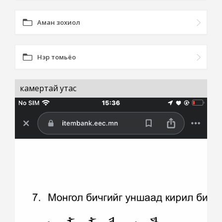
Аман зохиол
Нэр томьёо
камертай утас