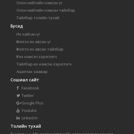
Олон нийтийн нэмсэн үг
Олон нийтийн нэмсэн тайлбар
Тайлбар толийн тухай
Бусад
Их хайсан үг
Үнэлгээ их авсан үг
Үнэлгээ их авсан тайлбар
Үг их нэмсэн хэрэглэгч
Тайлбар их нэмсэн хэрэглэгч
Ашиглах заавар
Сошиал сайт
Facebook
Twitter
Google Plus
Youtube
Linked In
Толийн тухай