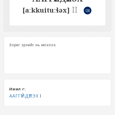
II
[aːkkuituːɬəx]
Зориг зүрхийг нь мохоох.
Ижил үг:
ААГГҮЙДҮҮЛЭХ
I