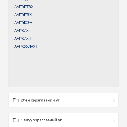
ААГГҮЙТГЭХ
ААГГҮЙТЭХ
ААГГҮЙХЭН
ААГЖИХ
I
ААГЖИХ
II
ААГЖУУЛАХ
I
Өргөн хэрэглээний үг
Явцуу хэрэглээний үг