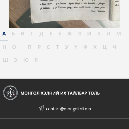
А
Б
В
Г
Д
Е
Ё
Ж
З
И
К
Л
М
Н
О
П
Р
С
Т
У
Ү
Ф
Х
Ц
Ч
Ш
Э
Ю
Я
contact@mongoltoli.mn