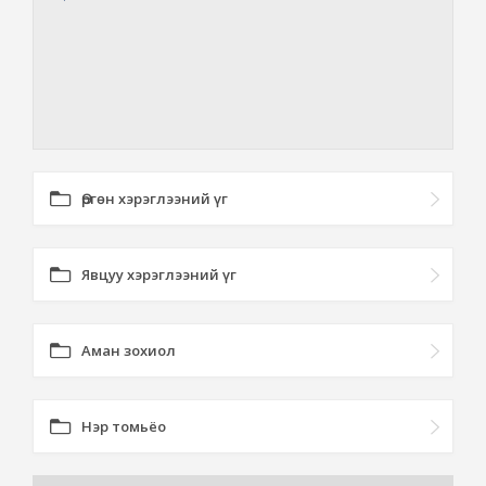
Өргөн хэрэглээний үг
Явцуу хэрэглээний үг
Аман зохиол
Нэр томьёо