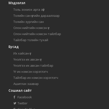
Мэдээлэл
Толь зохиох арга зүй
Толийн сан үсгийн дарааллаар
Толийн зургийн сан
Олон нийтийн нэмсэн үг
Олон нийтийн нэмсэн тайлбар
Тайлбар толийн тухай
Бусад
Их хайсан үг
Үнэлгээ их авсан үг
Үнэлгээ их авсан тайлбар
Үг их нэмсэн хэрэглэгч
Тайлбар их нэмсэн хэрэглэгч
Ашиглах заавар
Сошиал сайт
Facebook
Twitter