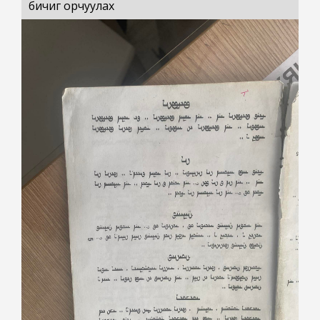
бичиг орчуулах