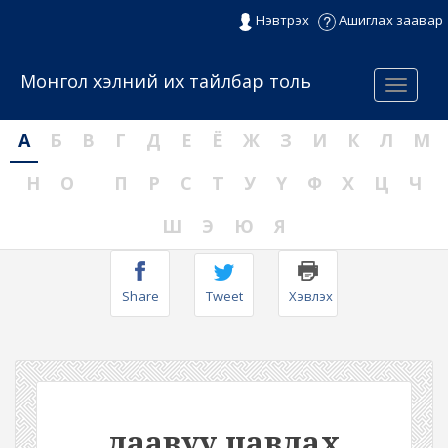
Нэвтрэх
Ашиглах заавар
Монгол хэлний их тайлбар толь
Menu
А
Б
В
Г
Д
Е
Ё
Ж
З
И
К
Л
М
Н
О
П
Р
С
Т
У
Ү
Ф
Х
Ц
Ч
Ш
Э
Ю
Я
Share
Tweet
Хэвлэх
даавуу цавдах