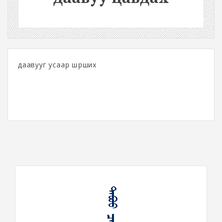
даавууг усаар шүрших
ᠳᠠᠪᠤᠤ ᠴᠠᠪᠳᠠᠬᠤ