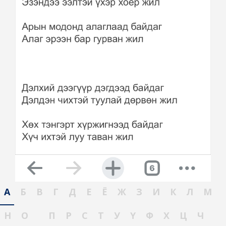
А
Б
В
Г
Д
Е
Ё
Ж
З
И
К
Л
М
Н
О
П
Р
С
Т
У
Ү
Ф
Х
Ц
Ч