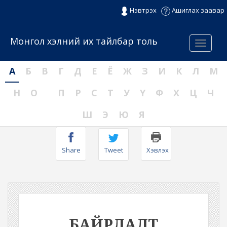
Нэвтрэх
Ашиглах заавар
Монгол хэлний их тайлбар толь
Menu
А
Б
В
Г
Д
Е
Ё
Ж
З
И
К
Л
М
Н
О
П
Р
С
Т
У
Ү
Ф
Х
Ц
Ч
Ш
Э
Ю
Я
Share
Tweet
Хэвлэх
БАЙРЛАЛТ