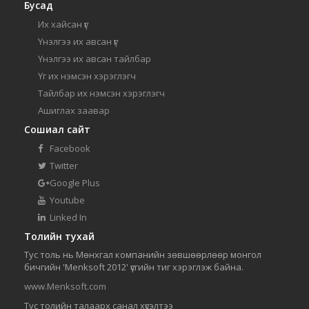
Бусад
Их хайсан үг
Үнэлгээ их авсан үг
Үнэлгээ их авсан тайлбар
Үг их нэмсэн хэрэглэгч
Тайлбар их нэмсэн хэрэглэгч
Ашиглах заавар
Сошиал сайт
Facebook
Twitter
Google Plus
Youtube
Linked In
Толийн тухай
Тус толь нь Мөнхгал компанийн зөвшөөрлөөр монгол
бичгийн 'Menksoft 2012' үсгийн тиг хэрэглэж байна.
www.Menksoft.com
Тус толийн талаарх санал хүсэлтээ