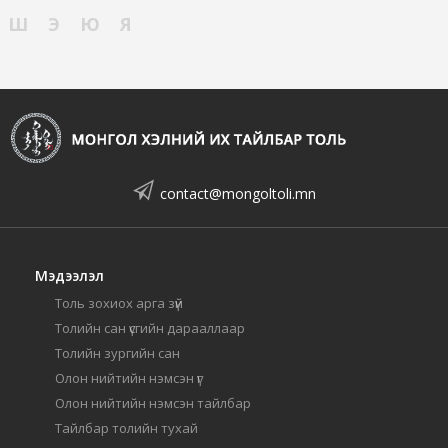
Ш
Э
Ю
Я
contact@mongoltoli.mn
Мэдээлэл
Толь зохиох арга зүй
Толийн сан үсгийн дарааллаар
Толийн зургийн сан
Олон нийтийн нэмсэн үг
Олон нийтийн нэмсэн тайлбар
Тайлбар толийн тухай