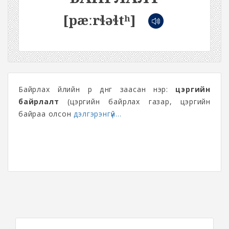
[pæːrɬəɬtʰ]
Байрлах үйлийн үр дүнг заасан нэр:
цэргийн
байрлалт
(цэргийн байрлах газар, цэргийн
байраа олсон
дэлгэрэнгүй...