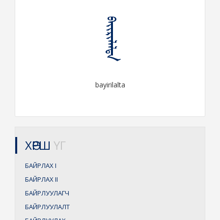
ᠪᠠᠶᠢᠷᠢᠯᠠᠯᠲᠠ
bayirilalta
ХӨРШ
ҮГ
БАЙРЛАХ
I
БАЙРЛАХ
II
БАЙРЛУУЛАГЧ
БАЙРЛУУЛАЛТ