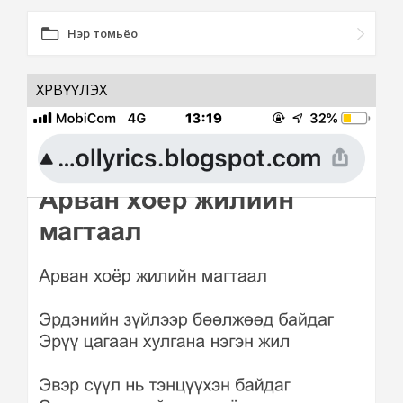
Нэр томьёо
ХӨРВҮҮЛЭХ