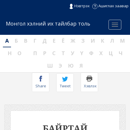
Нэвтрэх
Ашиглах заавар
Монгол хэлний их тайлбар толь
Menu
А
Б
В
Г
Д
Е
Ё
Ж
З
И
К
Л
М
Н
О
П
Р
С
Т
У
Ү
Ф
Х
Ц
Ч
Ш
Э
Ю
Я
Share
Tweet
Хэвлэх
БАЙРТАЙ