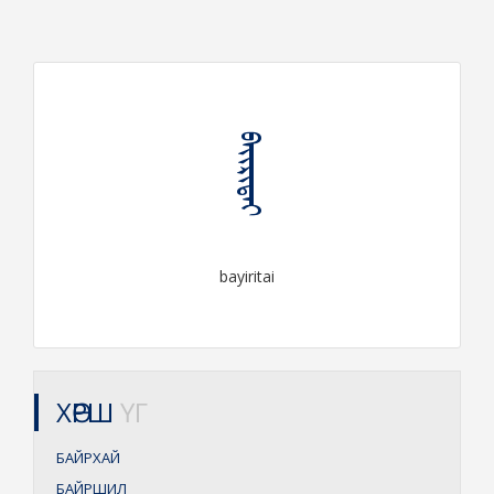
ᠪᠠᠶᠢᠷᠢᠲᠠᠶ
bayiritai
ХӨРШ
ҮГ
БАЙРХАЙ
БАЙРШИЛ