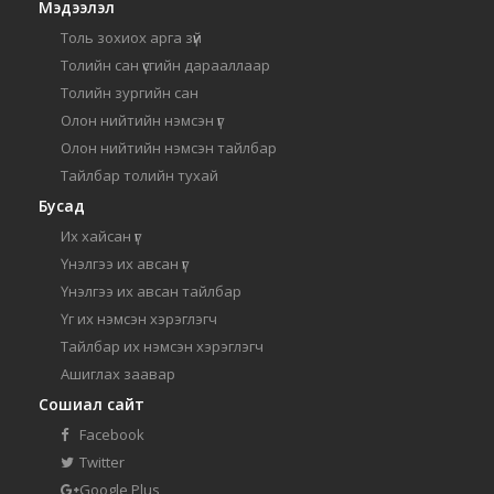
Мэдээлэл
Толь зохиох арга зүй
Толийн сан үсгийн дарааллаар
Толийн зургийн сан
Олон нийтийн нэмсэн үг
Олон нийтийн нэмсэн тайлбар
Тайлбар толийн тухай
Бусад
Их хайсан үг
Үнэлгээ их авсан үг
Үнэлгээ их авсан тайлбар
Үг их нэмсэн хэрэглэгч
Тайлбар их нэмсэн хэрэглэгч
Ашиглах заавар
Сошиал сайт
Facebook
Twitter
Google Plus