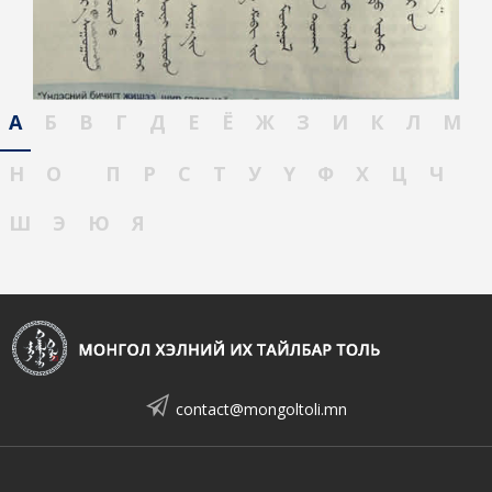
А
Б
В
Г
Д
Е
Ё
Ж
З
И
К
Л
М
Н
О
П
Р
С
Т
У
Ү
Ф
Х
Ц
Ч
Ш
Э
Ю
Я
contact@mongoltoli.mn