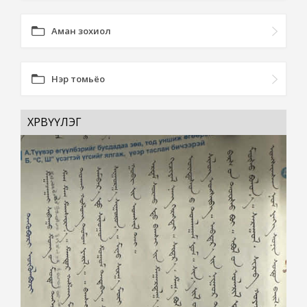
Аман зохиол
Нэр томьёо
ХӨРВҮҮЛЭГ