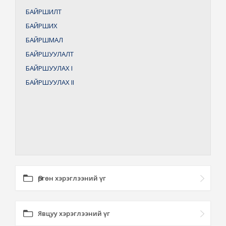
БАЙРШИЛТ
БАЙРШИХ
БАЙРШМАЛ
БАЙРШУУЛАЛТ
БАЙРШУУЛАХ
I
БАЙРШУУЛАХ
II
Өргөн хэрэглээний үг
Явцуу хэрэглээний үг