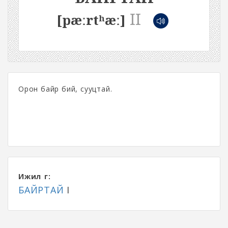
II
[pæːrtʰæː]
Орон байр бий, сууцтай.
Ижил үг:
БАЙРТАЙ
I