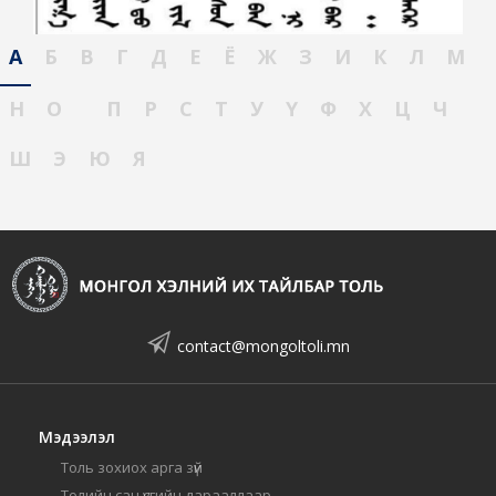
А
Б
В
Г
Д
Е
Ё
Ж
З
И
К
Л
М
Н
О
П
Р
С
Т
У
Ү
Ф
Х
Ц
Ч
Ш
Э
Ю
Я
contact@mongoltoli.mn
Мэдээлэл
Толь зохиох арга зүй
Толийн сан үсгийн дарааллаар