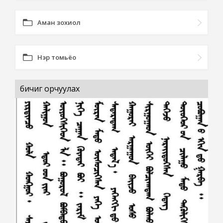
Аман зохиол
Нэр томьёо
бичиг орчуулах