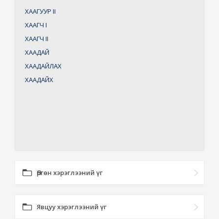
ХААГУУР
II
ХААГЧ
I
ХААГЧ
II
ХААДАЙ
ХААДАЙЛАХ
ХААДАЙХ
Өргөн хэрэглээний үг
Явцуу хэрэглээний үг