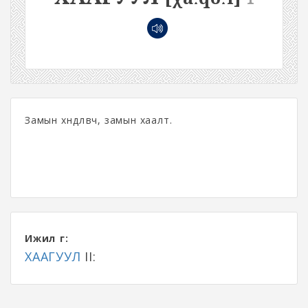
Замын хөндлөвч, замын хаалт.
Ижил үг:
ХААГУУЛ
II: