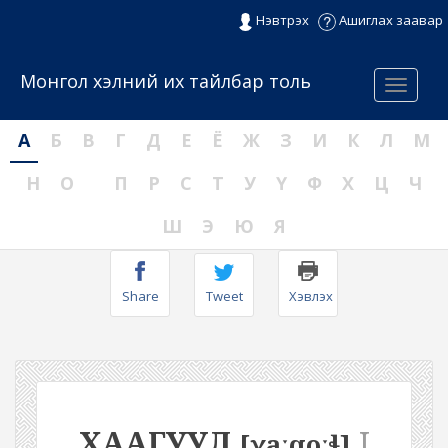
Нэвтрэх
Ашиглах заавар
Монгол хэлний их тайлбар толь
Menu
А
Б
В
Г
Д
Е
Ё
Ж
З
И
К
Л
М
Н
О
П
Р
С
Т
У
Ү
Ф
Х
Ц
Ч
Ш
Э
Ю
Я
Share
Tweet
Хэвлэх
ХААГУУЛ
I
[χaːqoːɬ]