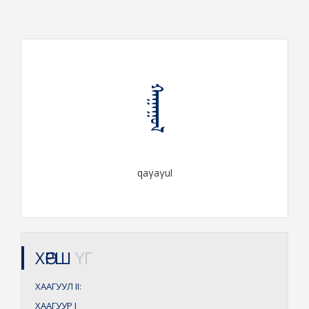
ᠬᠠᠭᠠᠭᠤᠯ
qaγaγul
ХӨРШ
ҮГ
ХААГУУЛ
II:
ХААГУУР
I