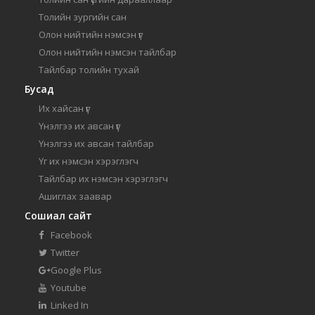
Толийн зургийн сан
Олон нийтийн нэмсэн үг
Олон нийтийн нэмсэн тайлбар
Тайлбар толийн тухай
Бусад
Их хайсан үг
Үнэлгээ их авсан үг
Үнэлгээ их авсан тайлбар
Үг их нэмсэн хэрэглэгч
Тайлбар их нэмсэн хэрэглэгч
Ашиглах заавар
Сошиал сайт
Facebook
Twitter
Google Plus
Youtube
Linked In