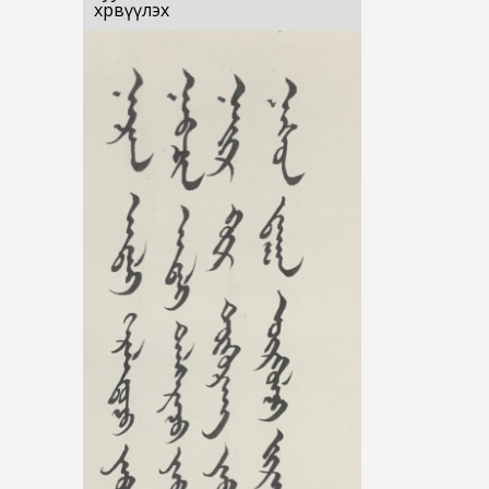
хөрвүүлэх