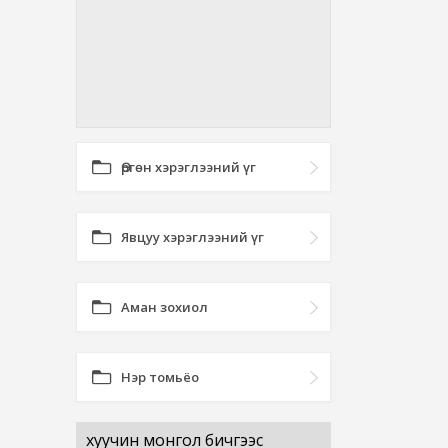
Өргөн хэрэглээний үг
Явцуу хэрэглээний үг
Аман зохиол
Нэр томьёо
хуучин монгол бичгээс