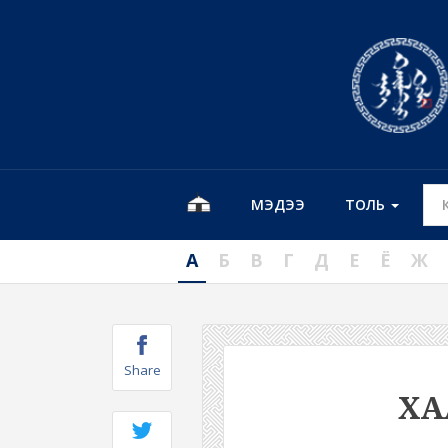
МЭДЭЭ
ТОЛЬ
А
Б
В
Г
Д
Е
Ё
Ж
Share
ХА