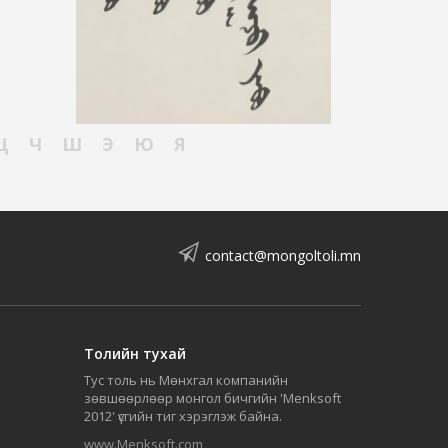
Ц
Ч
Ш
Э
Ю
Я
contact@mongoltoli.mn
Толийн тухай
Тус толь нь Мөнхгал компанийн
зөвшөөрлөөр монгол бичгийн 'Menksoft
2012' үсгийн тиг хэрэглэж байна.
www.Menksoft.com