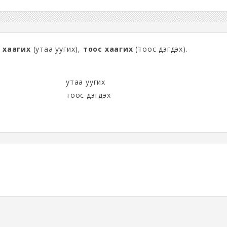
 хаагих
(утаа уугих),
тоос хаагих
(тоос дэгдэх).
утаа уугих
тоос дэгдэх