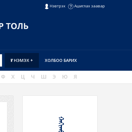
Нэвтрэх
Ашиглах заавар
ҮГ НЭМЭХ +
ХОЛБОО БАРИХ
Ф
Х
Ц
Ч
Ш
Э
Ю
Я
ᠬᠠᠭᠢᠬᠤ