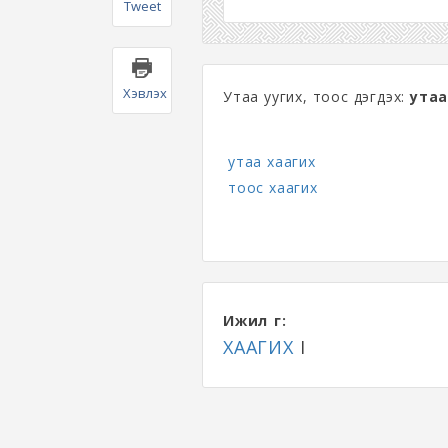
Tweet
Хэвлэх
Утаа уугих, тоос дэгдэх:
утаа
утаа хаагих
тоос хаагих
Ижил үг:
ХААГИХ
I