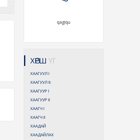
qagiqu
ХӨРШ
ҮГ
ХААГУУЛ
I
ХААГУУЛ
II:
ХААГУУР
I
ХААГУУР
II
ХААГЧ
I
ХААГЧ
II
ХААДАЙ
ХААДАЙЛАХ