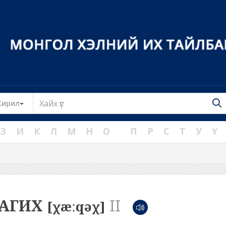
Toggle Dropdown
Кирил
З
И
К
Л
М
Н
О
П
Р
С
Т
У
Ү
АГИХ
II
[χæːqəχ]