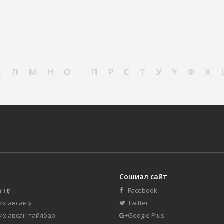
К
Л
М
Н
О
П
Р
С
Т
У
Ү
Ф
Х
Сошиал сайт
н үг
Facebook
их авсан үг
Twitter
 их авсан тайлбар
Google Plus