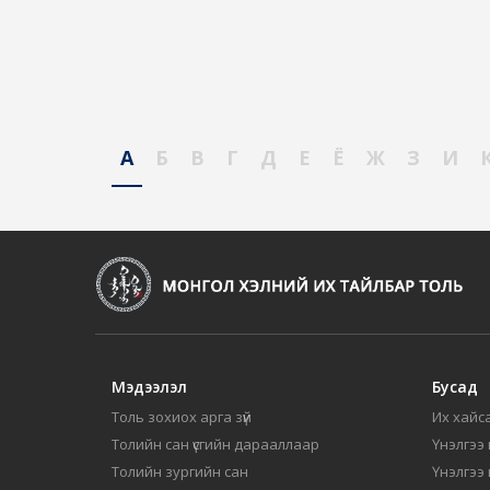
А
Б
В
Г
Д
Е
Ё
Ж
З
И
Мэдээлэл
Бусад
Толь зохиох арга зүй
Их хайса
Толийн сан үсгийн дарааллаар
Үнэлгээ 
Толийн зургийн сан
Үнэлгээ