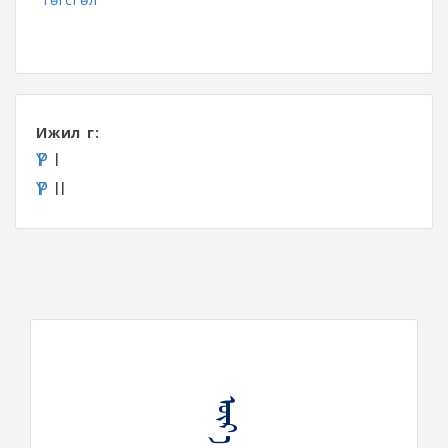
Ижил үг:
ҮР
I
ҮР
II
ᠦᠷ᠎ᠡ