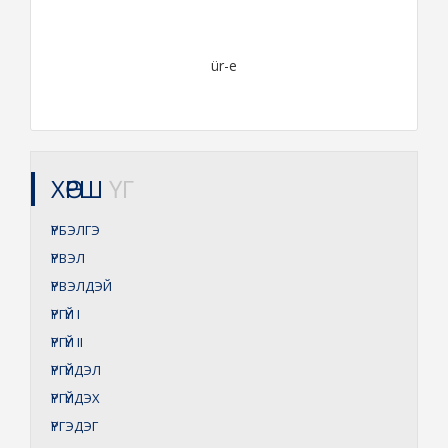
ür-e
ХӨРШ
ҮГ
ҮРБЭЛГЭ
ҮРВЭЛ
ҮРВЭЛДЭЙ
ҮРГҮЙ
I
ҮРГҮЙ
II
ҮРГҮЙДЭЛ
ҮРГҮЙДЭХ
ҮРГЭДЭГ