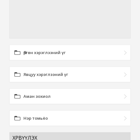
Өргөн хэрэглээний үг
Явцуу хэрэглээний үг
Аман зохиол
Нэр томьёо
ХӨРВҮҮЛЭХ