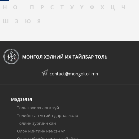
Н
О
П
Р
С
Т
У
Ү
Ф
Х
Ц
Ч
Ш
Э
Ю
Я
contact@mongoltoli.mn
Мэдээлэл
Толь зохиох арга зүй
Толийн сан үсгийн дарааллаар
Толийн зургийн сан
Олон нийтийн нэмсэн үг
Олон нийтийн нэмсэн тайлбар