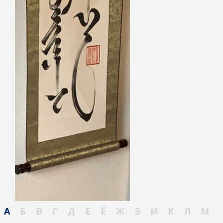
А
Б
В
Г
Д
Е
Ё
Ж
З
И
К
Л
М