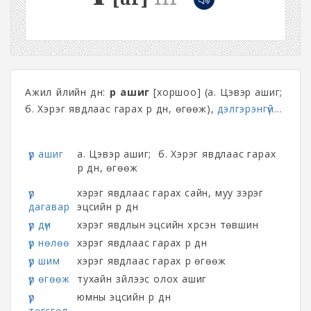
Ажил үйлийн дүн:
үр ашиг
[хоршоо] (а. Цэвэр ашиг;
б. Хэрэг явдлаас гарах үр дүн, өгөөж),
дэлгэрэнгүй...
үр ашиг
а. Цэвэр ашиг; б. Хэрэг явдлаас гарах
үр дүн, өгөөж
үр
хэрэг явдлаас гарах сайн, муу зэрэг
дагавар
эцсийн үр дүн
үр дүн
хэрэг явдлын эцсийн хүрсэн төвшин
үр нөлөө
хэрэг явдлаас гарах үр дүн
үр шим
хэрэг явдлаас гарах үр өгөөж
үр өгөөж
тухайн зүйлээс олох ашиг
үр
юмны эцсийн үр дүн
төгсгөл