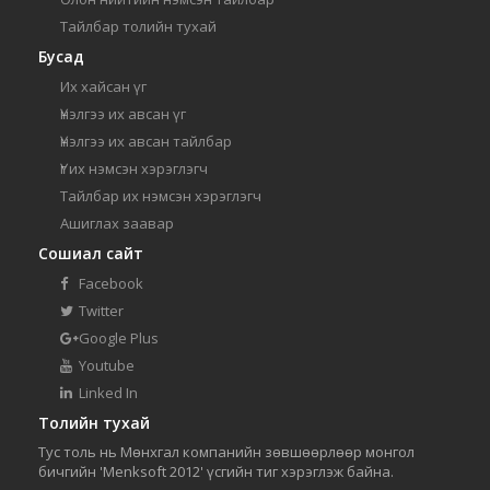
Тайлбар толийн тухай
Бусад
Их хайсан үг
Үнэлгээ их авсан үг
Үнэлгээ их авсан тайлбар
Үг их нэмсэн хэрэглэгч
Тайлбар их нэмсэн хэрэглэгч
Ашиглах заавар
Сошиал сайт
Facebook
Twitter
Google Plus
Youtube
Linked In
Толийн тухай
Тус толь нь Мөнхгал компанийн зөвшөөрлөөр монгол
бичгийн 'Menksoft 2012' үсгийн тиг хэрэглэж байна.