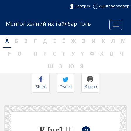
Нэвтрэх
Ашиглах заавар
Монгол хэлний их тайлбар толь
Menu
А
Б
В
Г
Д
Е
Ё
Ж
З
И
К
Л
М
Н
О
П
Р
С
Т
У
Ү
Ф
Х
Ц
Ч
Ш
Э
Ю
Я
Share
Tweet
Хэвлэх
ҮР
III
[ur]