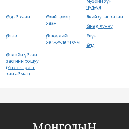
музейн хүн
чулууд
Өгэдэй хаан
Өлзийтөмөр
Өлзийхутаг хатан
хаан
Өмнөд Хүннү
Өртөө
Өршөөлийг
Өэлүн
хөгжүүлэгч сүм
Өөлд
Өөлдийн үйзэн
засгийн хошуу
(Үнэн зоригт
хан аймаг)