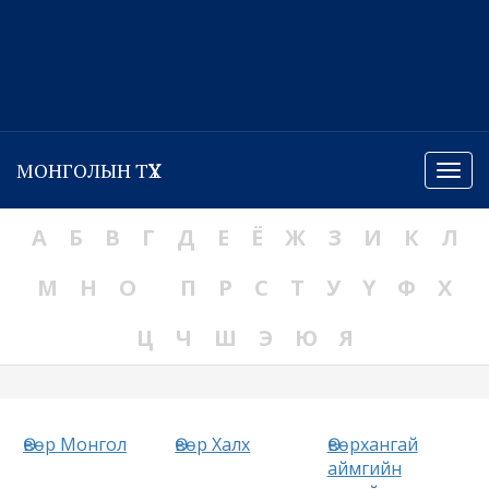
МОНГОЛЫН ТҮҮХ
Menu
А
Б
В
Г
Д
Е
Ё
Ж
З
И
К
Л
М
Н
О
П
Р
С
Т
У
Ү
Ф
Х
Ц
Ч
Ш
Э
Ю
Я
Өвөр Монгол
Өвөр Халх
Өвөрхангай
аймгийн