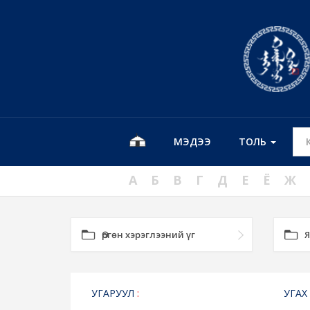
МЭДЭЭ
ТОЛЬ
А
Б
В
Г
Д
Е
Ё
Ж
Өргөн хэрэглээний үг
Я
УГАРУУЛ
:
УГАХ