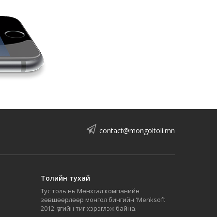
contact@mongoltoli.mn
Толийн тухай
Тус толь нь Мөнхгал компанийн
зөвшөөрлөөр монгол бичгийн 'Menksoft
2012' үсгийн тиг хэрэглэж байна.