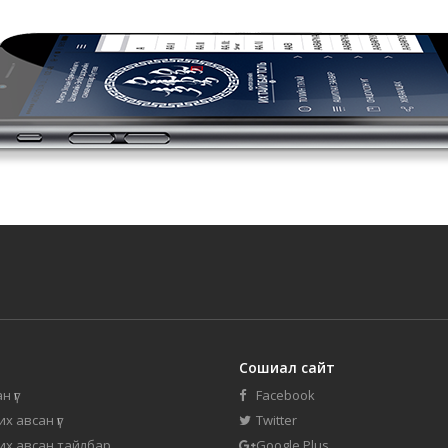
Сошиал сайт
н үг
Facebook
их авсан үг
Twitter
 их авсан тайлбар
Google Plus