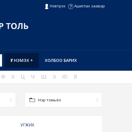
Нэвтрэх
Ашиглах заавар
ҮГ НЭМЭХ +
ХОЛБОО БАРИХ
Ф
Х
Ц
Ч
Ш
Э
Ю
Я
Нэр томьёо
УГЖИХ