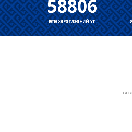
58806
ӨРГӨН ХЭРЭГЛЭЭНИЙ ҮГ
тата