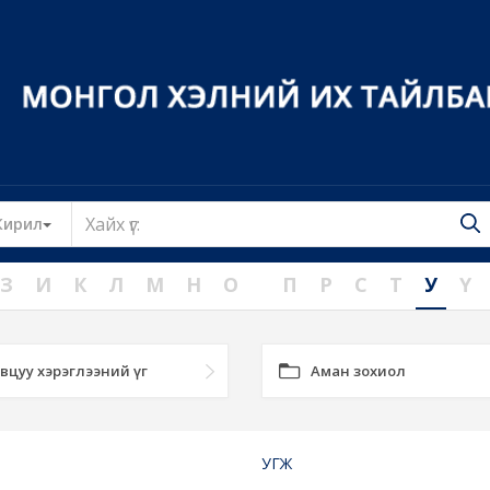
Toggle Dropdown
Кирил
З
И
К
Л
М
Н
О
П
Р
С
Т
У
Ү
вцуу хэрэглээний үг
Аман зохиол
УГЖ