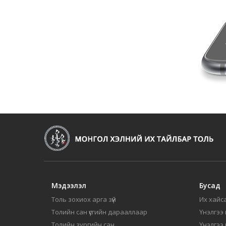
Мэдээлэл
Бусад
Толь зохиох арга зүй
Их хайса
Толийн сан үсгийн дарааллаар
Үнэлгээ 
Толийн зургийн сан
Үнэлгээ