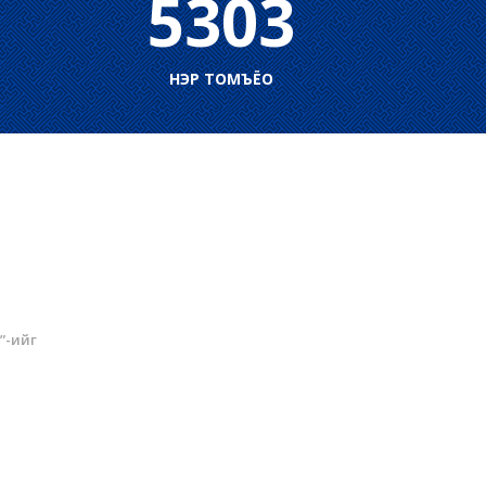
5303
НЭР ТОМЪЁО
”-ийг