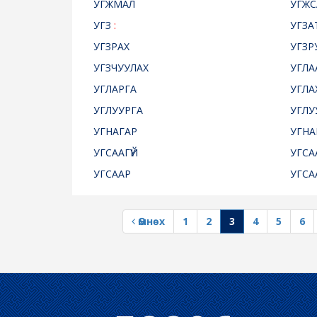
УГЖМАЛ
УГЖС
УГЗ
:
УГЗА
УГЗРАХ
УГЗР
УГЗЧУУЛАХ
УГЛА
УГЛАРГА
УГЛА
УГЛУУРГА
УГЛУ
УГНАГАР
УГНА
УГСААГҮЙ
УГСА
УГСААР
УГСА
Өмнөх
1
2
3
4
5
6