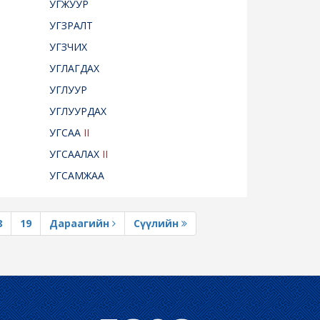
УГЖУУР
УГЗРАЛТ
УГЗЧИХ
УГЛАГДАХ
УГЛУУР
УГЛУУРДАХ
УГСАА
II
УГСААЛАХ
II
УГСАМЖАА
8
19
Дараагийн
Сүүлийн