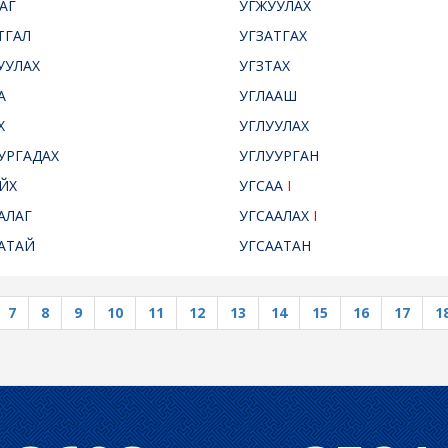
АГ
УГЖУУЛАХ
ТГАЛ
УГЗАТГАХ
УУЛАХ
УГЗТАХ
А
УГЛААШ
Х
УГЛУУЛАХ
УРГАДАХ
УГЛУУРГАН
ЙХ
УГСАА
I
АЛАГ
УГСААЛАХ
I
АТАЙ
УГСААТАН
7
8
9
10
11
12
13
14
15
16
17
1