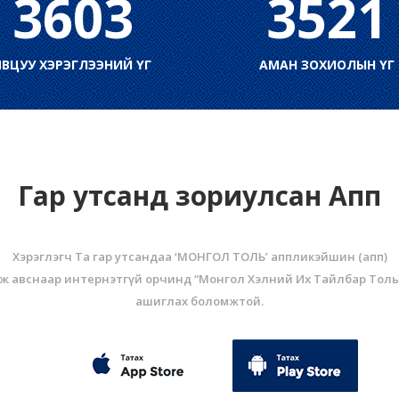
3603
3521
ЯВЦУУ ХЭРЭГЛЭЭНИЙ ҮГ
АМАН ЗОХИОЛЫН ҮГ
Гар утсанд зориулсан Апп
Хэрэглэгч Та гар утсандаа ‘МОНГОЛ ТОЛЬ’ аппликэйшин (aпп)
ж авснаар интернэтгүй орчинд “Монгол Хэлний Их Тайлбар Толь
ашиглах боломжтой.