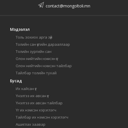
contact@mongoltoli.mn
Мэдээлэл
Толь зохиох арга зүй
Толийн сан үсгийн дарааллаар
Толийн зургийн сан
Олон нийтийн нэмсэн үг
Олон нийтийн нэмсэн тайлбар
Тайлбар толийн тухай
Бусад
Их хайсан үг
Үнэлгээ их авсан үг
Үнэлгээ их авсан тайлбар
Үг их нэмсэн хэрэглэгч
Тайлбар их нэмсэн хэрэглэгч
Ашиглах заавар