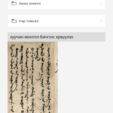
Аман зохиол
Нэр томьёо
хуучин монгол бичгээс хөрвүүлэх