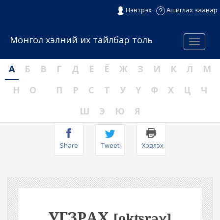
Нэвтрэх
Ашиглах заавар
Монгол хэлний их тайлбар толь
Menu
А
Б
В
Г
Д
Е
Ё
Ж
З
И
К
Л
М
Н
О
П
Р
С
Т
У
Ү
Ф
Х
Ц
Ч
Ш
Э
Ю
Я
Share
Tweet
Хэвлэх
УГЗРАХ
[okʦrəχ]