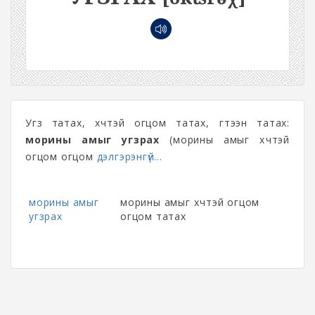
Угз татах, хүчтэй огцом татах, үгтээн татах:
морины амыг угзрах
(морины амыг хүчтэй
огцом огцом
дэлгэрэнгүй...
морины амыг
морины амыг хүчтэй огцом
угзрах
огцом татах