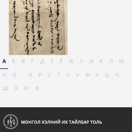
А
Б
В
Г
Д
Е
Ё
Ж
З
И
К
Л
М
Н
О
П
Р
С
Т
У
Ү
Ф
Х
Ц
Ч
Ш
Э
Ю
Я