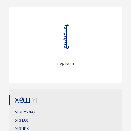
ᠤᠭᠵᠠᠷᠠᠬᠤ
uγǰaraqu
ХӨРШ
ҮГ
УГЗРУУЛАХ
УГЗТАХ
УГЗЧИХ