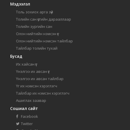
Мэдээлэл
Толь зохиох арга зүй
Толийн сан үсгийн дарааллаар
Толийн зургийн сан
Олон нийтийн нэмсэн үг
Олон нийтийн нэмсэн тайлбар
Тайлбар толийн тухай
Бусад
Их хайсан үг
Үнэлгээ их авсан үг
Үнэлгээ их авсан тайлбар
Үг их нэмсэн хэрэглэгч
Тайлбар их нэмсэн хэрэглэгч
Ашиглах заавар
Сошиал сайт
Facebook
Twitter