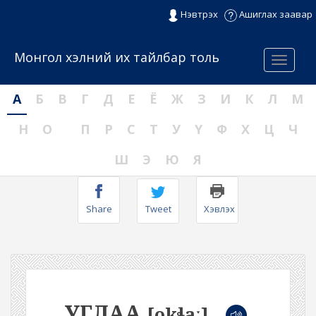
Нэвтрэх
Ашиглах заавар
Монгол хэлний их тайлбар толь
Menu
А
Б
В
Г
Д
Е
Ё
Ж
З
И
К
Л
М
Н
О
П
Р
С
Т
У
Ү
Ф
Х
Ц
Ч
Ш
Э
Ю
Я
Share
Tweet
Хэвлэх
УГЛАА
[okɬaː]