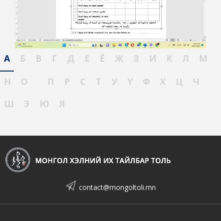
А
Б
В
Г
Д
Е
Ё
Ж
З
И
К
Л
М
Н
О
П
Р
С
Т
У
Ү
Ф
Х
Ц
Ч
Ш
Э
Ю
Я
contact@mongoltoli.mn