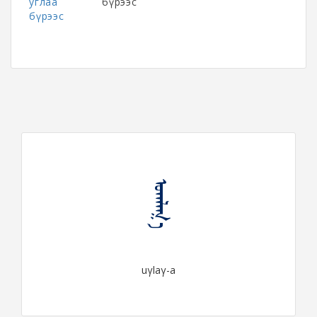
углаа
бүрээс
бүрээс
ᠤᠭᠯᠠᠭ᠎ᠠ
uγlaγ-a