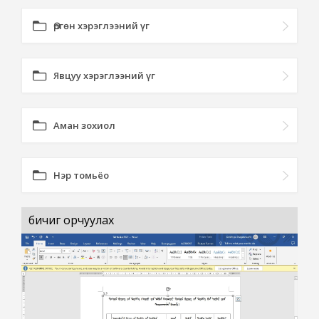
Өргөн хэрэглээний үг
Явцуу хэрэглээний үг
Аман зохиол
Нэр томьёо
бичиг орчуулах