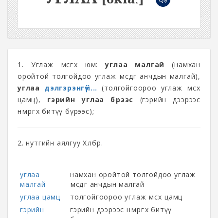
1. Углаж өмсгөх юм:
углаа малгай
(намхан
оройтой толгойдоо углаж өмсдөг анчдын малгай),
углаа
дэлгэрэнгүй...
(толгойгоороо углаж өмсөх
цамц),
гэрийн углаа бүрээс
(гэрийн дээрээс
нөмөргөх битүү бүрээс);
2. нутгийн аялгуу Хөлбөр.
углаа
намхан оройтой толгойдоо углаж
малгай
өмсдөг анчдын малгай
углаа цамц
толгойгоороо углаж өмсөх цамц
гэрийн
гэрийн дээрээс нөмөргөх битүү