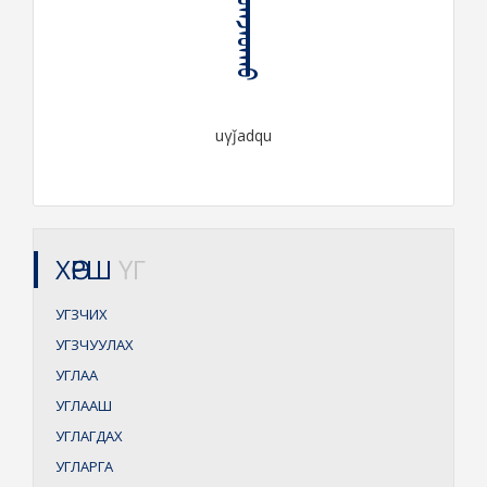
ᠤᠭᠵᠠᠳᠬᠤ
uγǰadqu
ХӨРШ
ҮГ
УГЗЧИХ
УГЗЧУУЛАХ
УГЛАА
УГЛААШ
УГЛАГДАХ
УГЛАРГА