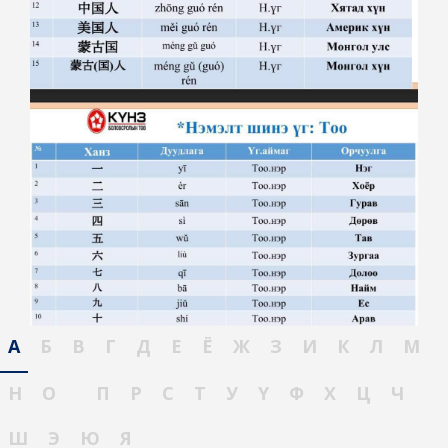
А
Б
В
Г
Д
Е
Ё
Ж
З
И
К
Л
М
Н
О
П
Р
С
Т
У
Ү
Ф
Х
Ц
Ч
Ш
Э
Ю
Я