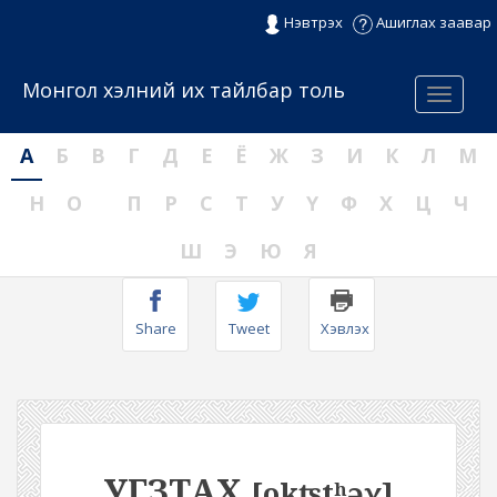
Нэвтрэх
Ашиглах заавар
Монгол хэлний их тайлбар толь
Menu
А
Б
В
Г
Д
Е
Ё
Ж
З
И
К
Л
М
Н
О
П
Р
С
Т
У
Ү
Ф
Х
Ц
Ч
Ш
Э
Ю
Я
Share
Tweet
Хэвлэх
УГЗТАХ
[okʦtʰəχ]