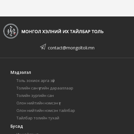
contact@mongoltoli.mn
Мэдээлэл
Толь зохиох арга зүй
Толийн сан үсгийн дарааллаар
Толийн зургийн сан
Олон нийтийн нэмсэн үг
Олон нийтийн нэмсэн тайлбар
Тайлбар толийн тухай
Бусад