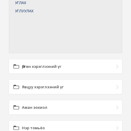
УГЛАХ
УГЛУУЛАХ
Өргөн хэрэглээний үг
Явцуу хэрэглээний үг
Аман зохиол
Нэр томьёо