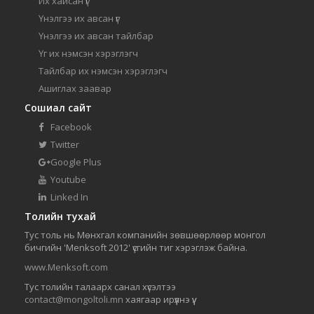
Их хайсан үг
Үнэлгээ их авсан үг
Үнэлгээ их авсан тайлбар
Үг их нэмсэн хэрэглэгч
Тайлбар их нэмсэн хэрэглэгч
Ашиглах заавар
Сошиал сайт
Facebook
Twitter
Google Plus
Youtube
Linked In
Толийн тухай
Тус толь нь Мөнхгал компанийн зөвшөөрлөөр монгол
бичгийн 'Menksoft 2012' үсгийн тиг хэрэглэж байна.
www.Menksoft.com
Тус толийн талаарх санал хүсэлтээ
contact@mongoltoli.mn
хаягаар ирүүлнэ үү.