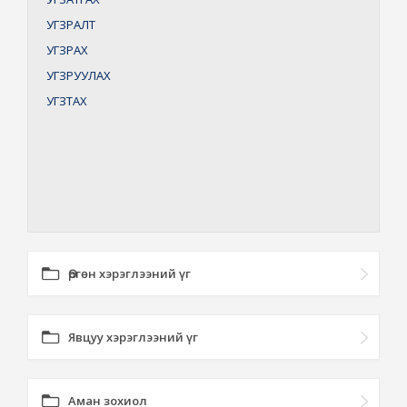
УГЗРАЛТ
УГЗРАХ
УГЗРУУЛАХ
УГЗТАХ
Өргөн хэрэглээний үг
Явцуу хэрэглээний үг
Аман зохиол