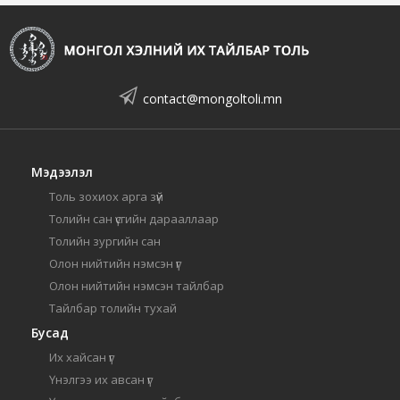
contact@mongoltoli.mn
Мэдээлэл
Толь зохиох арга зүй
Толийн сан үсгийн дарааллаар
Толийн зургийн сан
Олон нийтийн нэмсэн үг
Олон нийтийн нэмсэн тайлбар
Тайлбар толийн тухай
Бусад
Их хайсан үг
Үнэлгээ их авсан үг