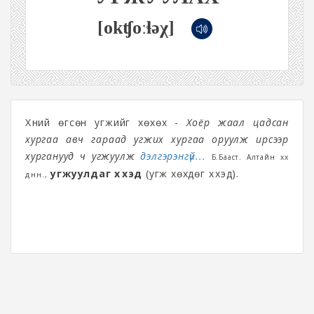
[okʧoːɬəχ]
Хүний өгсөн угжийг хөхөх -
Хоёр жаал цадсан
хургаа авч гараад угжих хургаа оруулж ирсээр
хурганууд ч угжуулж
дэлгэрэнгүй...
Б.Бааст. Алтайн хөх
угжуулдаг хүүхэд
(угж хөхдөг хүүхэд).
дөнөн.,