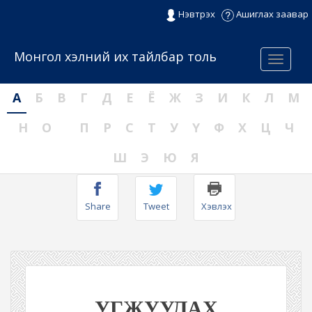
Нэвтрэх
Ашиглах заавар
Монгол хэлний их тайлбар толь
Menu
А
Б
В
Г
Д
Е
Ё
Ж
З
И
К
Л
М
Н
О
П
Р
С
Т
У
Ү
Ф
Х
Ц
Ч
Ш
Э
Ю
Я
Share
Tweet
Хэвлэх
УГЖУУЛАХ