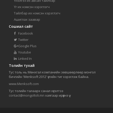
Үнэлгээ их авсан тайлбар
Үг их нэмсэн хэрэглэгч
Тайлбар их нэмсэн хэрэглэгч
Ашиглах заавар
Сошиал сайт
Facebook
Twitter
Google Plus
Youtube
Linked In
Толийн тухай
Тус толь нь Мөнхгал компанийн зөвшөөрлөөр монгол
бичгийн 'Menksoft 2012' үсгийн тиг хэрэглэж байна.
www.Menksoft.com
Тус толийн талаарх санал хүсэлтээ
contact@mongoltoli.mn
хаягаар ирүүлнэ үү.