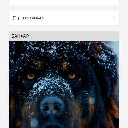
Нэр томьёо
БАНХАР