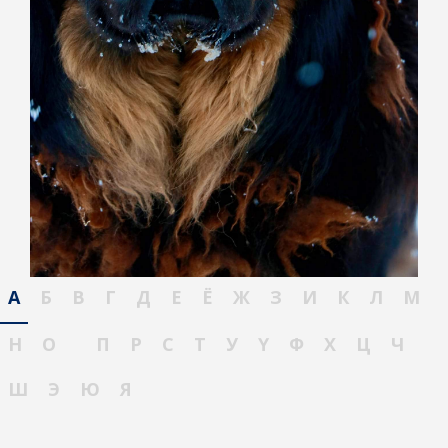
А
Б
В
Г
Д
Е
Ё
Ж
З
И
К
Л
М
Н
О
П
Р
С
Т
У
Ү
Ф
Х
Ц
Ч
Ш
Э
Ю
Я