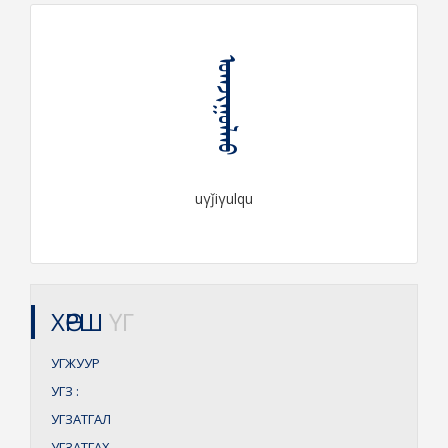
ᠤᠭᠵᠢᠭᠤᠯᠬᠤ
uγǰiγulqu
ХӨРШ
ҮГ
УГЖУУР
УГЗ
:
УГЗАТГАЛ
УГЗАТГАХ