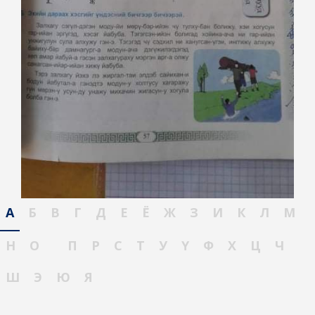
А
Б
В
Г
Д
Е
Ё
Ж
З
И
К
Л
М
Н
О
П
Р
С
Т
У
Ү
Ф
Х
Ц
Ч
Ш
Э
Ю
Я