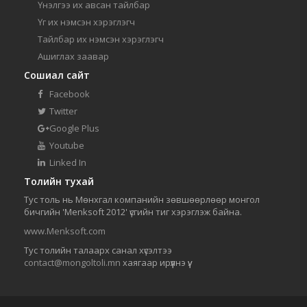
Үнэлгээ их авсан тайлбар
Үг их нэмсэн хэрэглэгч
Тайлбар их нэмсэн хэрэглэгч
Ашиглах заавар
Сошиал сайт
Facebook
Twitter
Google Plus
Youtube
Linked In
Толийн тухай
Тус толь нь Мөнхгал компанийн зөвшөөрлөөр монгол
бичгийн 'Menksoft 2012' үсгийн тиг хэрэглэж байна.
www.Menksoft.com
Тус толийн талаарх санал хүсэлтээ
contact@mongoltoli.mn
хаягаар ирүүлнэ үү.