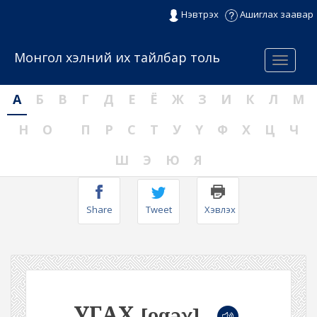
Нэвтрэх
Ашиглах заавар
Монгол хэлний их тайлбар толь
Menu
А
Б
В
Г
Д
Е
Ё
Ж
З
И
К
Л
М
Н
О
П
Р
С
Т
У
Ү
Ф
Х
Ц
Ч
Ш
Э
Ю
Я
Share
Tweet
Хэвлэх
УГАХ
[oqəχ]