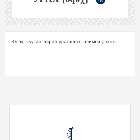
Югах, суугаагаараа урагшлах, ялимгүй дөхөх.
ᠤᠭᠤᠬᠤ