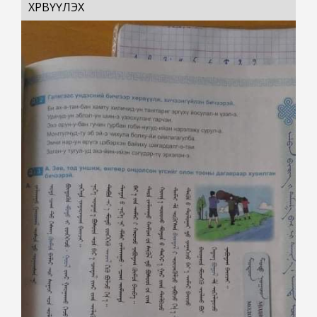
ХӨРВҮҮЛЭХ