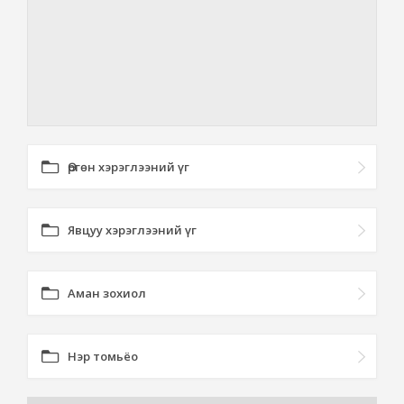
Өргөн хэрэглээний үг
Явцуу хэрэглээний үг
Аман зохиол
Нэр томьёо