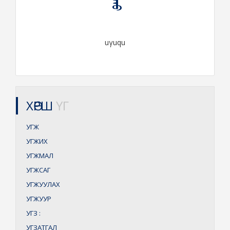
uγuqu
ХӨРШ
ҮГ
УГЖ
УГЖИХ
УГЖМАЛ
УГЖСАГ
УГЖУУЛАХ
УГЖУУР
УГЗ
:
УГЗАТГАЛ