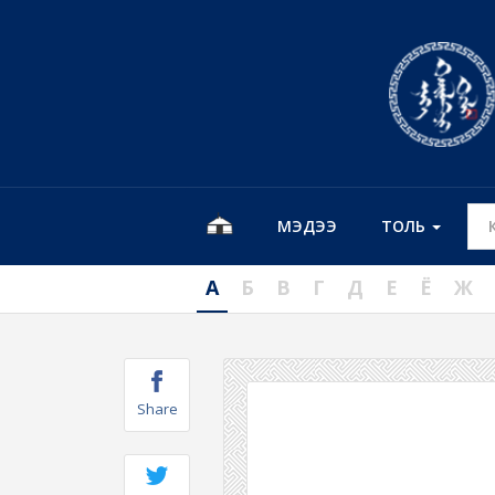
МЭДЭЭ
ТОЛЬ
А
Б
В
Г
Д
Е
Ё
Ж
Share