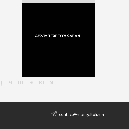
Ц
Ч
Ш
Э
Ю
Я
contact@mongoltoli.mn