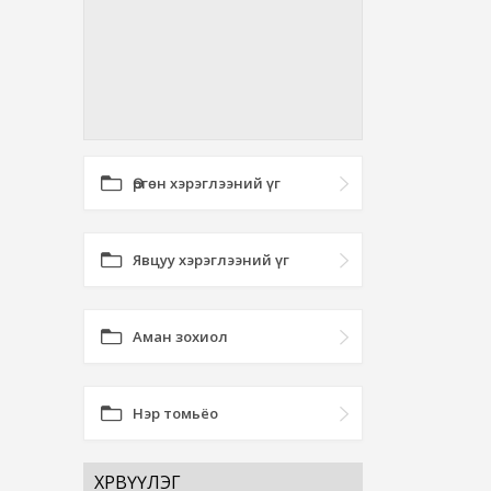
Өргөн хэрэглээний үг
Явцуу хэрэглээний үг
Аман зохиол
Нэр томьёо
ХӨРВҮҮЛЭГ