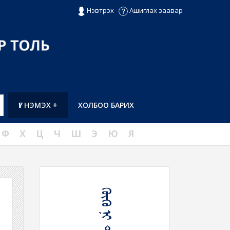
Нэвтрэх
Ашиглах заавар
ҮГ НЭМЭХ +
ХОЛБОО БАРИХ
Ф
Х
Ц
Ч
Ш
Э
Ю
Я
ᠬᠥᠬᠦ ᠨᠢ ᠲᠣᠮᠪᠤᠶᠢᠬᠤ