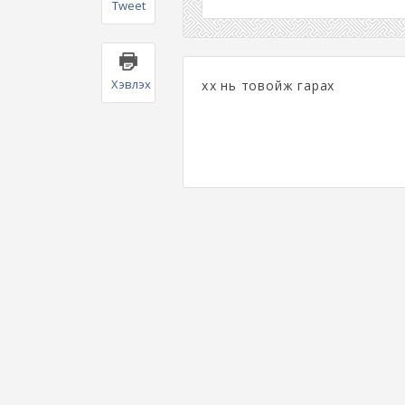
Tweet
Хэвлэх
хөх нь товойж гарах