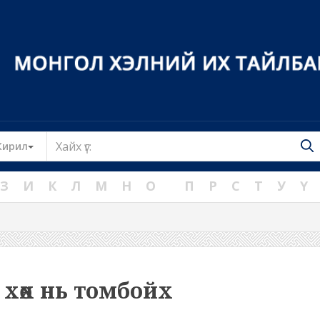
Toggle Dropdown
Кирил
З
И
К
Л
М
Н
О
П
Р
С
Т
У
Ү
хөх нь томбойх