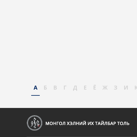
А
Б
В
Г
Д
Е
Ё
Ж
З
И