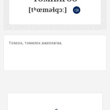
[tʰœməɬqɔː]
Тохоох, томилох ажиллагаа.