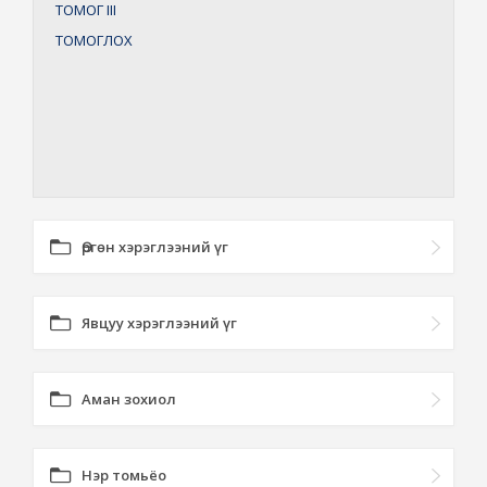
ТОМОГ
III
ТОМОГЛОХ
Өргөн хэрэглээний үг
Явцуу хэрэглээний үг
Аман зохиол
Нэр томьёо