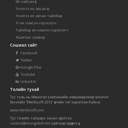
Их хайсан үг
Үнэлгээ их авсан үг
Үнэлгээ их авсан тайлбар
Үг их нэмсэн хэрэглэгч
Тайлбар их нэмсэн хэрэглэгч
Ашиглах заавар
Сошиал сайт
Facebook
Twitter
Google Plus
Youtube
Linked In
Толийн тухай
Тус толь нь Мөнхгал компанийн зөвшөөрлөөр монгол
бичгийн 'Menksoft 2012' үсгийн тиг хэрэглэж байна.
www.Menksoft.com
Тус толийн талаарх санал хүсэлтээ
contact@mongoltoli.mn
хаягаар ирүүлнэ үү.