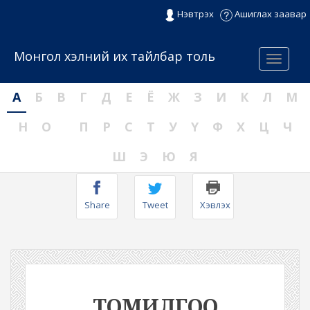
Нэвтрэх
Ашиглах заавар
Монгол хэлний их тайлбар толь
Menu
А
Б
В
Г
Д
Е
Ё
Ж
З
И
К
Л
М
Н
О
П
Р
С
Т
У
Ү
Ф
Х
Ц
Ч
Ш
Э
Ю
Я
Share
Tweet
Хэвлэх
ТОМИЛГОО