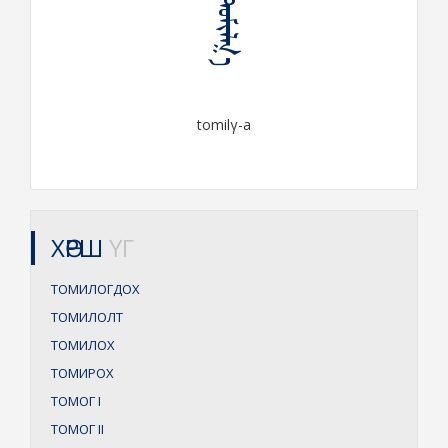
ᠲᠣᠮᠢᠯᠭ᠎ᠠ
tomilγ-a
ХӨРШ
ҮГ
ТОМИЛОГДОХ
ТОМИЛОЛТ
ТОМИЛОХ
ТОМИРОХ
ТОМОГ
I
ТОМОГ
II