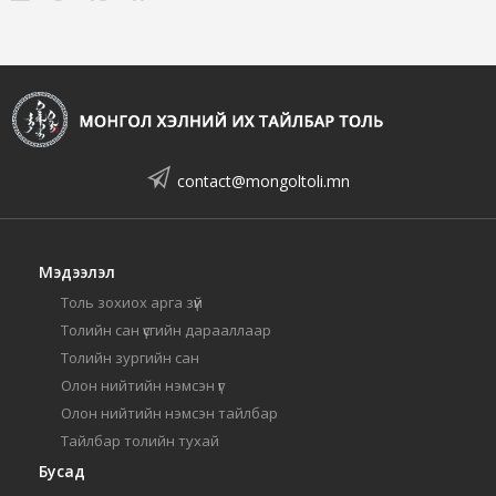
contact@mongoltoli.mn
Мэдээлэл
Толь зохиох арга зүй
Толийн сан үсгийн дарааллаар
Толийн зургийн сан
Олон нийтийн нэмсэн үг
Олон нийтийн нэмсэн тайлбар
Тайлбар толийн тухай
Бусад