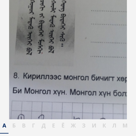
А
Б
В
Г
Д
Е
Ё
Ж
З
И
К
Л
М