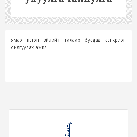
ямар нэгэн зүйлийн талаар бусдад сэнхрүүлэн
ойлгуулах ажил