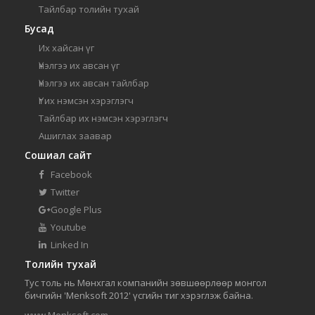
Тайлбар толийн тухай
Бусад
Их хайсан үг
Үнэлгээ их авсан үг
Үнэлгээ их авсан тайлбар
Үг их нэмсэн хэрэглэгч
Тайлбар их нэмсэн хэрэглэгч
Ашиглах заавар
Сошиал сайт
Facebook
Twitter
Google Plus
Youtube
Linked In
Толийн тухай
Тус толь нь Мөнхгал компанийн зөвшөөрлөөр монгол
бичгийн 'Menksoft 2012' үсгийн тиг хэрэглэж байна.
www.Menksoft.com