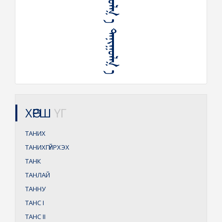
ᠤᠬᠠᠭᠤᠯᠬ᠋ ᠠ ᠲᠠᠨᠢᠭᠤᠯᠬ᠋ ᠠ
ХӨРШ
ҮГ
ТАНИХ
ТАНИХГҮЙРХЭХ
ТАНК
ТАНЛАЙ
ТАННУ
ТАНС
I
ТАНС
II