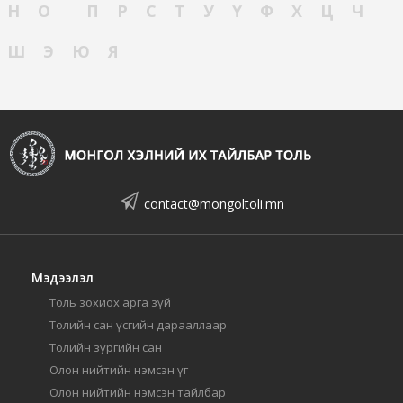
Н
О
П
Р
С
Т
У
Ү
Ф
Х
Ц
Ч
Ш
Э
Ю
Я
contact@mongoltoli.mn
Мэдээлэл
Толь зохиох арга зүй
Толийн сан үсгийн дарааллаар
Толийн зургийн сан
Олон нийтийн нэмсэн үг
Олон нийтийн нэмсэн тайлбар