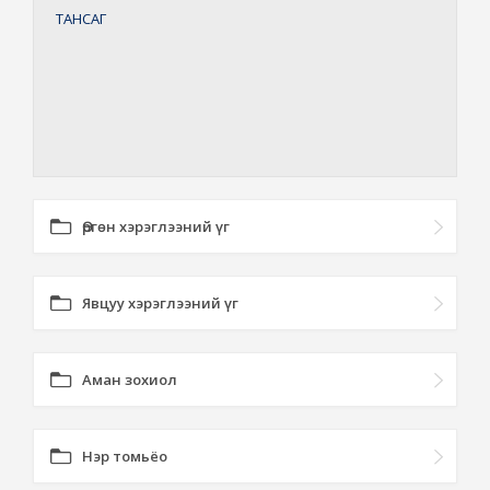
ТАНСАГ
Өргөн хэрэглээний үг
Явцуу хэрэглээний үг
Аман зохиол
Нэр томьёо