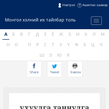
Нэвтрэх
Ашиглах заавар
Монгол хэлний их тайлбар толь
Menu
А
Б
В
Г
Д
Е
Ё
Ж
З
И
К
Л
М
Н
О
П
Р
С
Т
У
Ү
Ф
Х
Ц
Ч
Ш
Э
Ю
Я
Share
Tweet
Хэвлэх
ухуулга таниулга