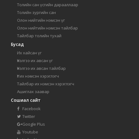
Толийн сан үсгийн дарааллаар
Толийн зургийн сан
Олон нийтийн нэмсэн үг
Олон нийтийн нэмсэн тайлбар
Тайлбар толийн тухай
Бусад
Их хайсан үг
Үнэлгээ их авсан үг
Үнэлгээ их авсан тайлбар
Үг их нэмсэн хэрэглэгч
Тайлбар их нэмсэн хэрэглэгч
Ашиглах заавар
Сошиал сайт
Facebook
Twitter
Google Plus
Youtube