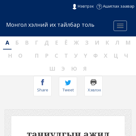
Нэвтрэх
Ашиглах заавар
Монгол хэлний их тайлбар толь
Menu
А
Б
В
Г
Д
Е
Ё
Ж
З
И
К
Л
М
Н
О
П
Р
С
Т
У
Ү
Ф
Х
Ц
Ч
Ш
Э
Ю
Я
Share
Tweet
Хэвлэх
таниулгын ажил