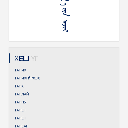
ᠲᠠᠨᠢᠭᠤᠯᠬ᠋ ᠠ ᠶᠢᠨ ᠠᠵᠢᠯ
ХӨРШ
ҮГ
ТАНИХ
ТАНИХГҮЙРХЭХ
ТАНК
ТАНЛАЙ
ТАННУ
ТАНС
I
ТАНС
II
ТАНСАГ