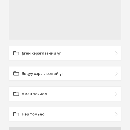
Өргөн хэрэглээний үг
Явцуу хэрэглээний үг
Аман зохиол
Нэр томьёо