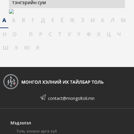
тэнгэрийн сум
А
Б
В
Г
Д
Е
Ё
Ж
З
И
К
Л
М
Н
О
П
Р
С
Т
У
Ү
Ф
Х
Ц
Ч
Ш
Э
Ю
Я
contact@mongoltoli.mn
Мэдээлэл
Толь зохиох арга зүй