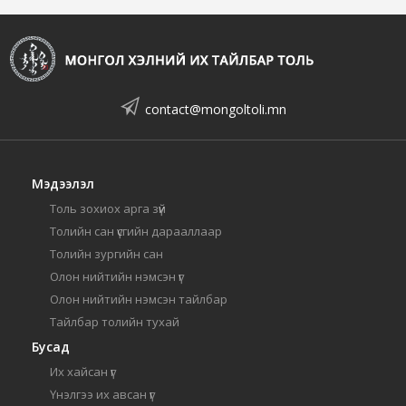
contact@mongoltoli.mn
Мэдээлэл
Толь зохиох арга зүй
Толийн сан үсгийн дарааллаар
Толийн зургийн сан
Олон нийтийн нэмсэн үг
Олон нийтийн нэмсэн тайлбар
Тайлбар толийн тухай
Бусад
Их хайсан үг
Үнэлгээ их авсан үг