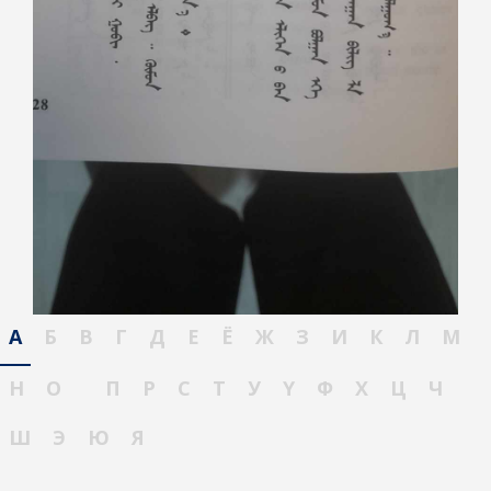
А
Б
В
Г
Д
Е
Ё
Ж
З
И
К
Л
М
Н
О
П
Р
С
Т
У
Ү
Ф
Х
Ц
Ч
Ш
Э
Ю
Я