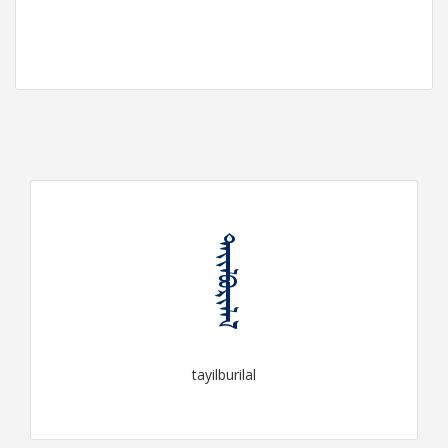
ᠲᠠᠶᠢᠯᠪᠤᠷᠢᠯᠠᠯ
tayilburilal