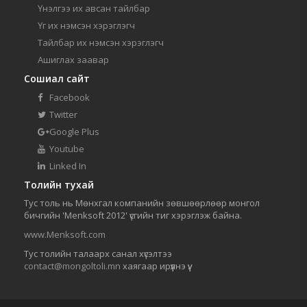
Үнэлгээ их авсан тайлбар
Үг их нэмсэн хэрэглэгч
Тайлбар их нэмсэн хэрэглэгч
Ашиглах заавар
Сошиал сайт
Facebook
Twitter
Google Plus
Youtube
Linked In
Толийн тухай
Тус толь нь Мөнхгал компанийн зөвшөөрлөөр монгол
бичгийн 'Menksoft 2012' үсгийн тиг хэрэглэж байна.
www.Menksoft.com
Тус толийн талаарх санал хүсэлтээ
contact@mongoltoli.mn
хаягаар ирүүлнэ үү.