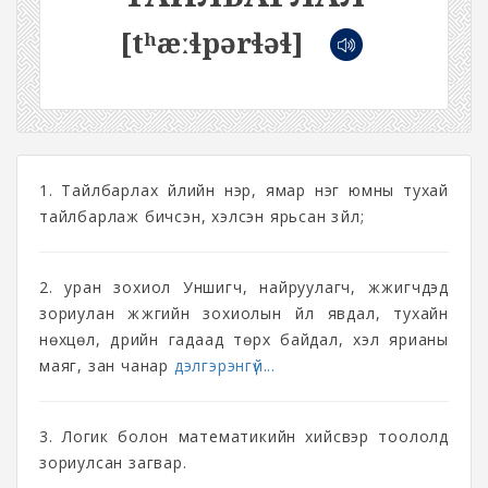
[tʰæːɬpərɬəɬ]
1. Тайлбарлах үйлийн нэр, ямар нэг юмны тухай
тайлбарлаж бичсэн, хэлсэн ярьсан зүйл;
2. уран зохиол Уншигч, найруулагч, жүжигчдэд
зориулан жүжгийн зохиолын үйл явдал, тухайн
нөхцөл, дүрийн гадаад төрх байдал, хэл ярианы
маяг, зан чанар
дэлгэрэнгүй...
3. Логик болон математикийн хийсвэр тоололд
зориулсан загвар.