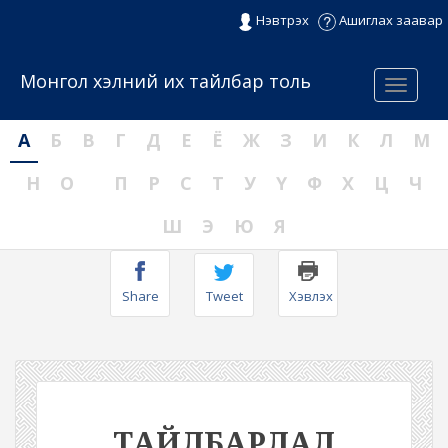
Нэвтрэх
Ашиглах заавар
Монгол хэлний их тайлбар толь
Menu
А
Б
В
Г
Д
Е
Ё
Ж
З
И
К
Л
М
Н
О
П
Р
С
Т
У
Ү
Ф
Х
Ц
Ч
Ш
Э
Ю
Я
Share
Tweet
Хэвлэх
ТАЙЛБАРЛАЛ