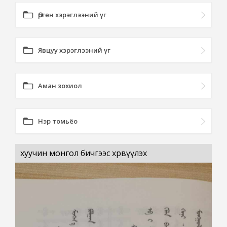
Өргөн хэрэглээний үг
Явцуу хэрэглээний үг
Аман зохиол
Нэр томьёо
хуучин монгол бичгээс хөрвүүлэх