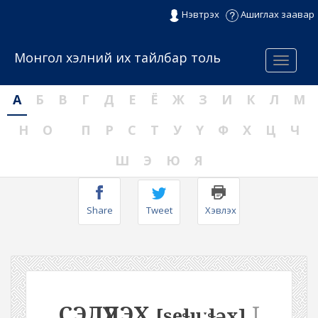
Нэвтрэх
Ашиглах заавар
Монгол хэлний их тайлбар толь
Menu
А
Б
В
Г
Д
Е
Ё
Ж
З
И
К
Л
М
Н
О
П
Р
С
Т
У
Ү
Ф
Х
Ц
Ч
Ш
Э
Ю
Я
Share
Tweet
Хэвлэх
СЭЛҮҮЛЭХ
I
[seɬuːɬəx]