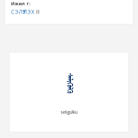
Ижил үг:
СЭЛҮҮЛЭХ
II
ᠰᠡᠯᠢᠭᠦᠯᠬᠦ
seligülkü