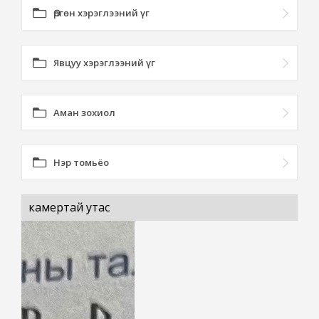
Өргөн хэрэглээний үг
Явцуу хэрэглээний үг
Аман зохиол
Нэр томьёо
камертай утас