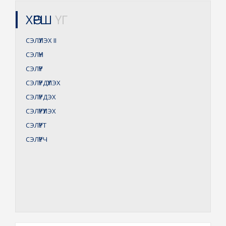
ХӨРШ
ҮГ
СЭЛҮҮЛЭХ
II
СЭЛҮҮН
СЭЛҮҮР
СЭЛҮҮРДҮҮЛЭХ
СЭЛҮҮРДЭХ
СЭЛҮҮРҮҮЛЭХ
СЭЛҮҮРТ
СЭЛҮҮРЧ