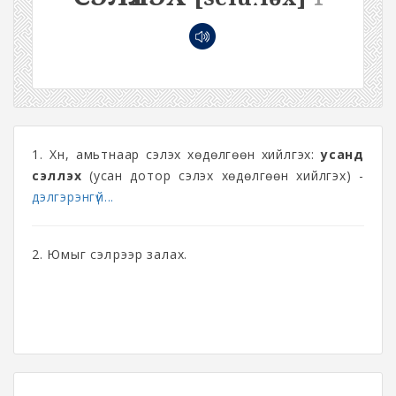
1. Хүн, амьтнаар сэлэх хөдөлгөөн хийлгэх:
усанд
сэлүүлэх
(усан дотор сэлэх хөдөлгөөн хийлгэх) -
дэлгэрэнгүй...
2. Юмыг сэлүүрээр залах.