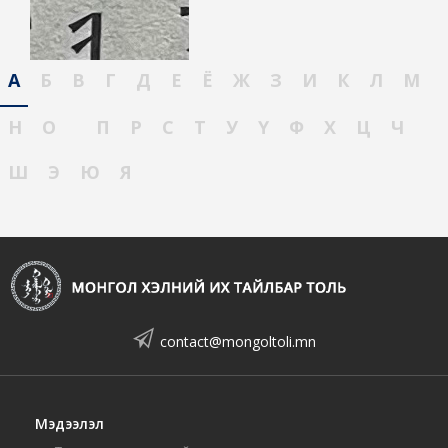
А
Б
В
Г
Д
Е
Ё
Ж
З
И
К
Л
М
Н
О
П
Р
С
Т
У
Ү
Ф
Х
Ц
Ч
Ш
Э
Ю
Я
contact@mongoltoli.mn
Мэдээлэл