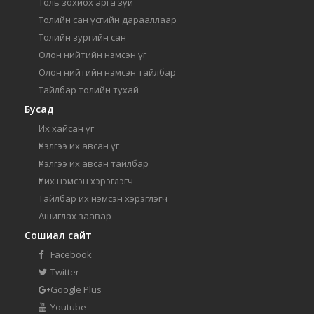
Толь зохиох арга зүй
Толийн сан үсгийн дарааллаар
Толийн зургийн сан
Олон нийтийн нэмсэн үг
Олон нийтийн нэмсэн тайлбар
Тайлбар толийн тухай
Бусад
Их хайсан үг
Үнэлгээ их авсан үг
Үнэлгээ их авсан тайлбар
Үг их нэмсэн хэрэглэгч
Тайлбар их нэмсэн хэрэглэгч
Ашиглах заавар
Сошиал сайт
Facebook
Twitter
Google Plus
Youtube