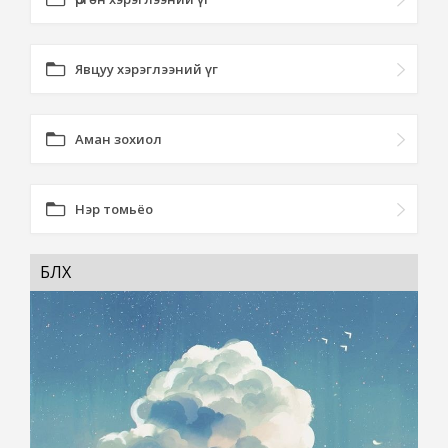
Явцуу хэрэглээний үг
Аман зохиол
Нэр томьёо
БҮЛХ