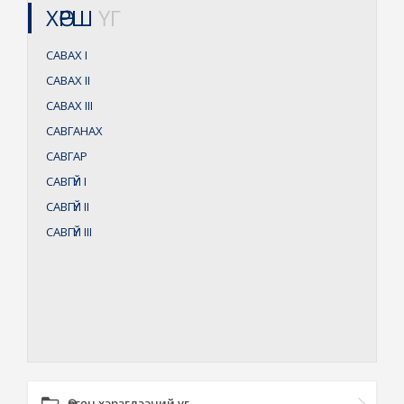
ХӨРШ
ҮГ
САВАХ
I
САВАХ
II
САВАХ
III
САВГАНАХ
САВГАР
САВГҮЙ
I
САВГҮЙ
II
САВГҮЙ
III
Өргөн хэрэглээний үг