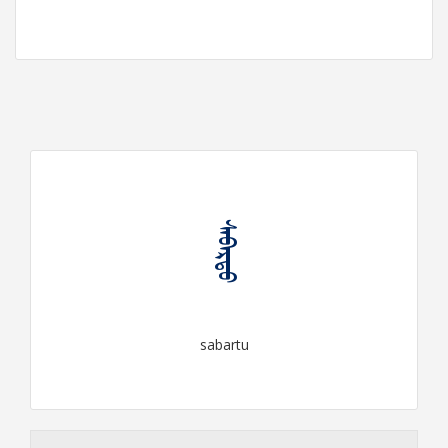
ᠰᠠᠪᠠᠷᠲᠤ
sabartu