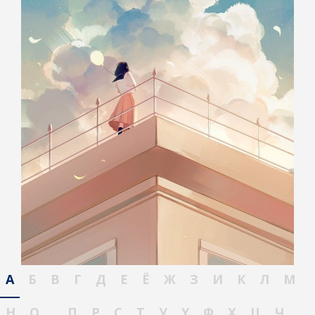
А
Б
В
Г
Д
Е
Ё
Ж
З
И
К
Л
М
Н
О
П
Р
С
Т
У
Ү
Ф
Х
Ц
Ч