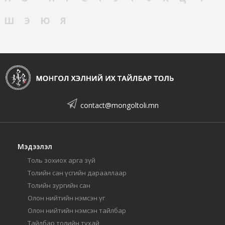
Ш
Э
Ю
Я
contact@mongoltoli.mn
Мэдээлэл
Толь зохиох арга зүй
Толийн сан үсгийн дарааллаар
Толийн зургийн сан
Олон нийтийн нэмсэн үг
Олон нийтийн нэмсэн тайлбар
Тайлбар толийн тухай