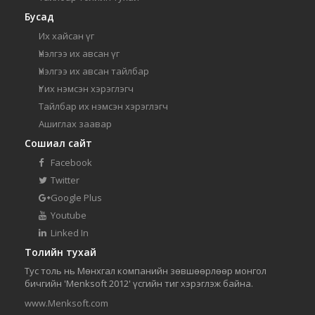
Бусад
Их хайсан үг
Үнэлгээ их авсан үг
Үнэлгээ их авсан тайлбар
Үг их нэмсэн хэрэглэгч
Тайлбар их нэмсэн хэрэглэгч
Ашиглах заавар
Сошиал сайт
Facebook
Twitter
Google Plus
Youtube
Linked In
Толийн тухай
Тус толь нь Мөнхгал компанийн зөвшөөрлөөр монгол
бичгийн 'Menksoft 2012' үсгийн тиг хэрэглэж байна.
www.Menksoft.com