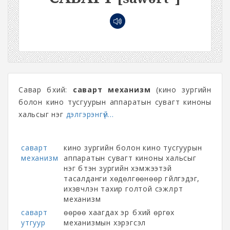
Савар бүхий:
саварт механизм
(кино зургийн
болон кино тусгуурын аппаратын сувагт киноны
хальсыг нэг
дэлгэрэнгүй...
саварт
кино зургийн болон кино тусгуурын
механизм
аппаратын сувагт киноны хальсыг
нэг бүтэн зургийн хэмжээтэй
тасалданги хөдөлгөөнөөр гүйлгэдэг,
ихэвчлэн тахир голтой сэжлүүрт
механизм
саварт
өөрөө хаагдах эрүү бүхий өргөх
утгуур
механизмын хэрэгсэл