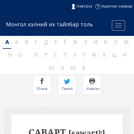
Нэвтрэх
Ашиглах заавар
Монгол хэлний их тайлбар толь
Menu
А
Б
В
Г
Д
Е
Ё
Ж
З
И
К
Л
М
Н
О
П
Р
С
Т
У
Ү
Ф
Х
Ц
Ч
Ш
Э
Ю
Я
Share
Tweet
Хэвлэх
САВАРТ
[sawərtʰ]