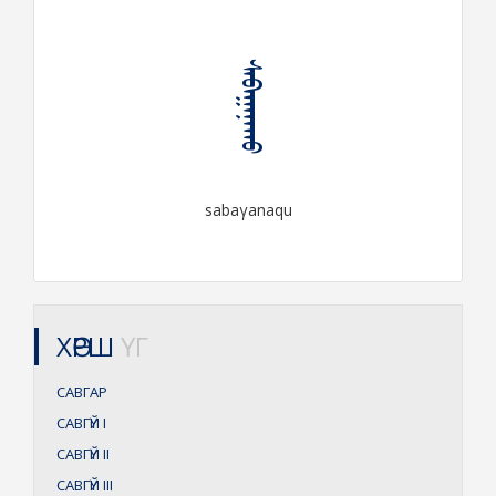
ᠰᠠᠪᠠᠭᠠᠨᠠᠬᠤ
sabaγanaqu
ХӨРШ
ҮГ
САВГАР
САВГҮЙ
I
САВГҮЙ
II
САВГҮЙ
III