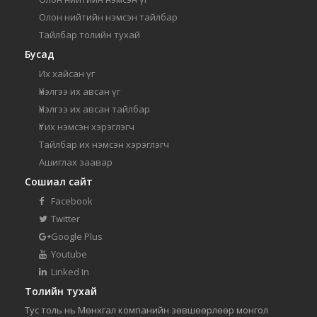
Олон нийтийн нэмсэн тайлбар
Тайлбар толийн тухай
Бусад
Их хайсан үг
Үнэлгээ их авсан үг
Үнэлгээ их авсан тайлбар
Үг их нэмсэн хэрэглэгч
Тайлбар их нэмсэн хэрэглэгч
Ашиглах заавар
Сошиал сайт
Facebook
Twitter
Google Plus
Youtube
Linked In
Толийн тухай
Тус толь нь Мөнхгал компанийн зөвшөөрлөөр монгол