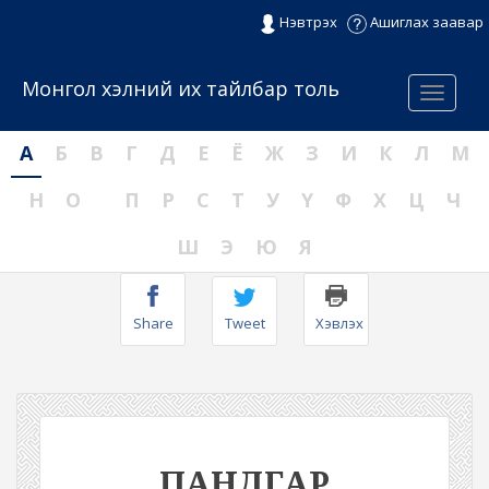
Нэвтрэх
Ашиглах заавар
Монгол хэлний их тайлбар толь
Menu
А
Б
В
Г
Д
Е
Ё
Ж
З
И
К
Л
М
Н
О
П
Р
С
Т
У
Ү
Ф
Х
Ц
Ч
Ш
Э
Ю
Я
Share
Tweet
Хэвлэх
ПАНДГАР