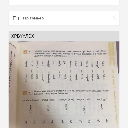
Нэр томьёо
ХӨРВҮҮЛЭХ