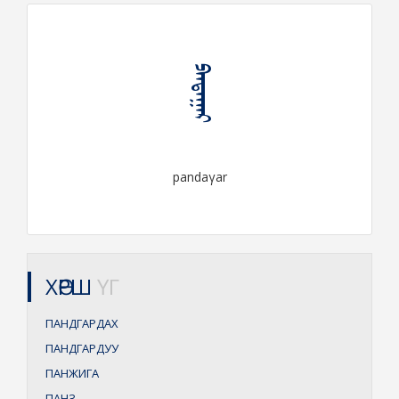
ᠫᠠᠨᠳᠠᠭᠠᠷ
pandaγar
ХӨРШ
ҮГ
ПАНДГАРДАХ
ПАНДГАРДУУ
ПАНЖИГА
ПАНЗ