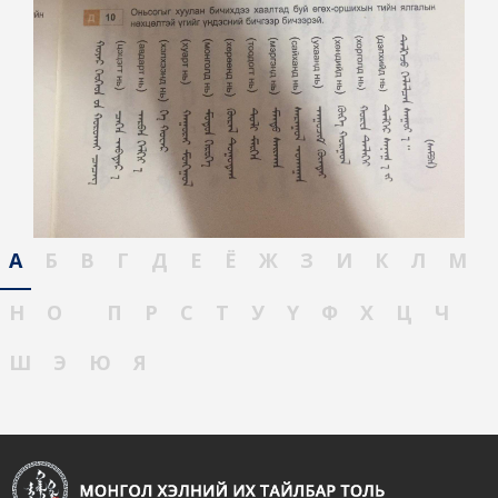
А
Б
В
Г
Д
Е
Ё
Ж
З
И
К
Л
М
Н
О
П
Р
С
Т
У
Ү
Ф
Х
Ц
Ч
Ш
Э
Ю
Я