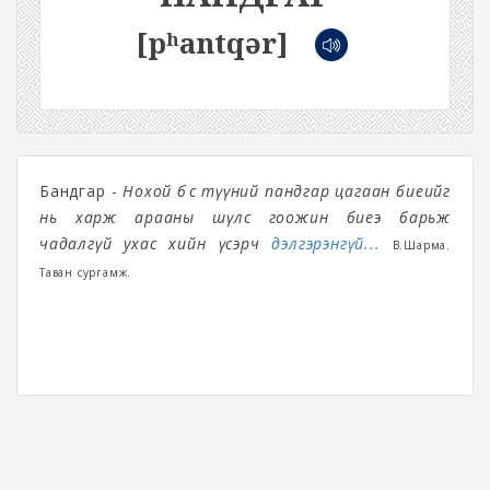
[pʰantqər]
Бандгар -
Нохой бөөс түүний пандгар цагаан биеийг
нь харж арааны шүлс гоожин биеэ барьж
чадалгүй ухас хийн үсэрч
дэлгэрэнгүй...
В.Шарма.
Таван сургамж.