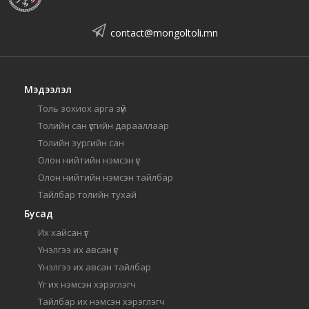
contact@mongoltoli.mn
Мэдээлэл
Толь зохиох арга зүй
Толийн сан үсгийн дарааллаар
Толийн зургийн сан
Олон нийтийн нэмсэн үг
Олон нийтийн нэмсэн тайлбар
Тайлбар толийн тухай
Бусад
Их хайсан үг
Үнэлгээ их авсан үг
Үнэлгээ их авсан тайлбар
Үг их нэмсэн хэрэглэгч
Тайлбар их нэмсэн хэрэглэгч