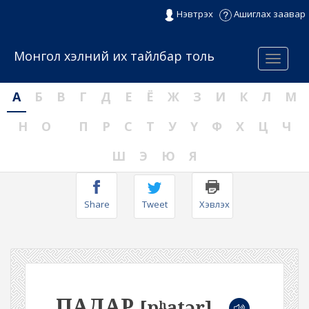
Нэвтрэх
Ашиглах заавар
Монгол хэлний их тайлбар толь
Menu
А
Б
В
Г
Д
Е
Ё
Ж
З
И
К
Л
М
Н
О
П
Р
С
Т
У
Ү
Ф
Х
Ц
Ч
Ш
Э
Ю
Я
Share
Tweet
Хэвлэх
ПАДАР
[pʰatər]