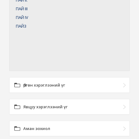
ПАЙ
II:
ПАЙ
III
ПАЙ
IV
ПАЙЗ
Өргөн хэрэглээний үг
Явцуу хэрэглээний үг
Аман зохиол