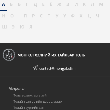
А
Б
В
Г
Д
Е
Ё
Ж
З
И
К
Л
М
Н
О
П
Р
С
Т
У
Ү
Ф
Х
Ц
Ч
Ш
Э
Ю
Я
contact@mongoltoli.mn
Мэдээлэл
Толь зохиох арга зүй
Толийн сан үсгийн дарааллаар
Толийн зургийн сан