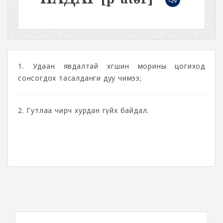
1. Удаан явдалтай хөгшин морины цогиход
сонсогдох тасалданги дуу чимээ;
2. Гутлаа чирч хурдан гүйх байдал.