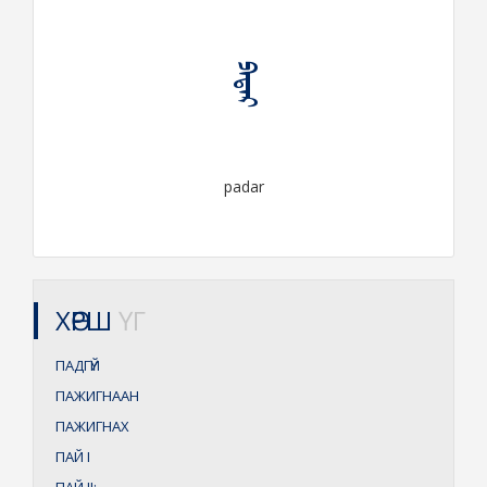
ᠫᠠᠳᠠᠷ
padar
ХӨРШ
ҮГ
ПАДГҮЙ
ПАЖИГНААН
ПАЖИГНАХ
ПАЙ
I