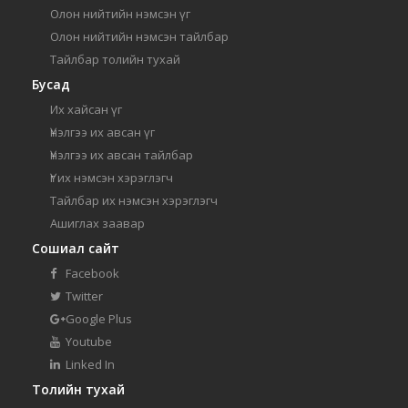
Олон нийтийн нэмсэн үг
Олон нийтийн нэмсэн тайлбар
Тайлбар толийн тухай
Бусад
Их хайсан үг
Үнэлгээ их авсан үг
Үнэлгээ их авсан тайлбар
Үг их нэмсэн хэрэглэгч
Тайлбар их нэмсэн хэрэглэгч
Ашиглах заавар
Сошиал сайт
Facebook
Twitter
Google Plus
Youtube
Linked In
Толийн тухай