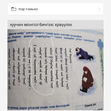
Нэр томьёо
хуучин монгол бичгээс хөрвүүлэх