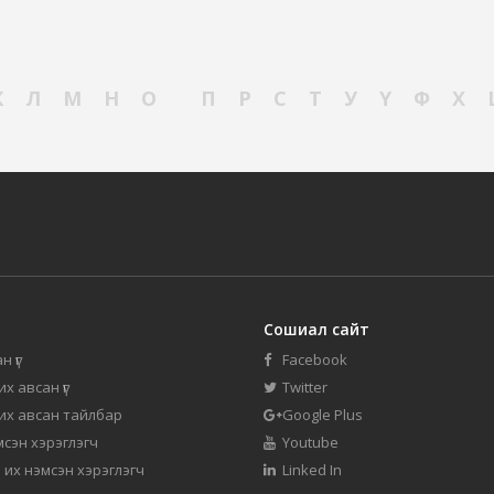
К
Л
М
Н
О
П
Р
С
Т
У
Ү
Ф
Х
Сошиал сайт
н үг
Facebook
их авсан үг
Twitter
 их авсан тайлбар
Google Plus
мсэн хэрэглэгч
Youtube
 их нэмсэн хэрэглэгч
Linked In