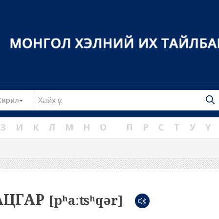
Toggle Dropdown
Кирил
З
И
К
Л
М
Н
О
П
Р
С
Т
У
Ү
АЦГАР
[pʰaːʦʰqər]