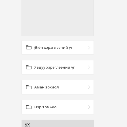
Өргөн хэрэглээний үг
Явцуу хэрэглээний үг
Аман зохиол
Нэр томьёо
БӨХ