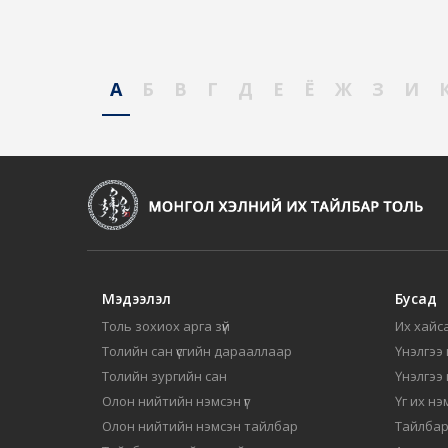
А
Б
В
Г
Д
Е
Ё
Ж
З
И
Мэдээлэл
Бусад
Толь зохиох арга зүй
Их хайса
Толийн сан үсгийн дарааллаар
Үнэлгээ 
Толийн зургийн сан
Үнэлгээ
Олон нийтийн нэмсэн үг
Үг их нэ
Олон нийтийн нэмсэн тайлбар
Тайлбар