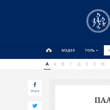
МЭДЭЭ
ТОЛЬ
А
Б
В
Г
Д
Е
Ё
Ж
Share
ПА