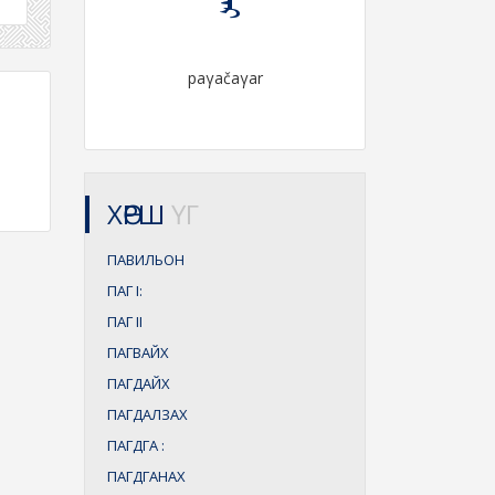
paγačaγar
ХӨРШ
ҮГ
ПАВИЛЬОН
ПАГ
I:
ПАГ
II
ПАГВАЙХ
ПАГДАЙХ
ПАГДАЛЗАХ
ПАГДГА
:
ПАГДГАНАХ