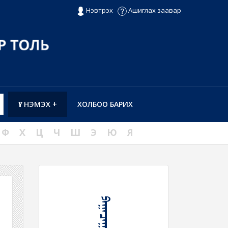
Нэвтрэх
Ашиглах заавар
ҮГ НЭМЭХ +
ХОЛБОО БАРИХ
Ф
Х
Ц
Ч
Ш
Э
Ю
Я
ᠫᠠᠭᠠᠴᠠᠭᠠᠷ