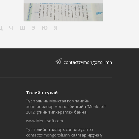
Ц
Ч
Ш
Э
Ю
Я
contact@mongoltoli.mn
Толийн тухай
Тус толь нь Мөнхгал компанийн
зөвшөөрлөөр монгол бичгийн 'Menksoft
2012' үсгийн тиг хэрэглэж байна.
www.Menksoft.com
Тус толийн талаарх санал хүсэлтээ
contact@mongoltoli.mn
хаягаар ирүүлнэ үү.