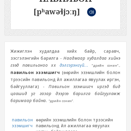
[pʰawəɬjɔːŋ]
Жижиглэн худалдаа хийх байр, саравч,
үзэсгэлэнгийн барилга -
Наадмаар худалдаа хийнэ
гээд павильоноо хөх
дэлгэрэнгүй...
”Өдрийн сонин”.,
павильон эзэмшигч
(өөрийн эзэмшлийн болон
түрээсийн павильонд үйл ажиллагаа явуулах иргэн,
байгууллага) -
Павильон эзэмшигч иргэд бид
цаашид уг газар дээрээ барилга байгууламж
баримаар байна.
“Өдрийн сонин”.
павильон
өөрийн эзэмшлийн болон түрээсийн
эзэмшигч
павильонд үйл ажиллагаа явуулах