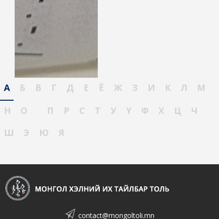
А
Б
В
Г
Д
Е
Ё
Ж
З
И
К
Л
М
Н
О
П
Р
С
Т
У
Ү
Ф
Х
Ц
Ч
Ш
Э
Ю
Я
contact@mongoltoli.mn