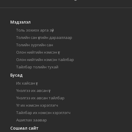
Мэдээлэл
Толь зохиох арга зүй
Толийн сан үсгийн дарааллаар
Толийн зургийн сан
Олон нийтийн нэмсэн үг
Олон нийтийн нэмсэн тайлбар
Тайлбар толийн тухай
Бусад
Их хайсан үг
Үнэлгээ их авсан үг
Үнэлгээ их авсан тайлбар
Үг их нэмсэн хэрэглэгч
Тайлбар их нэмсэн хэрэглэгч
Ашиглах заавар
Сошиал сайт