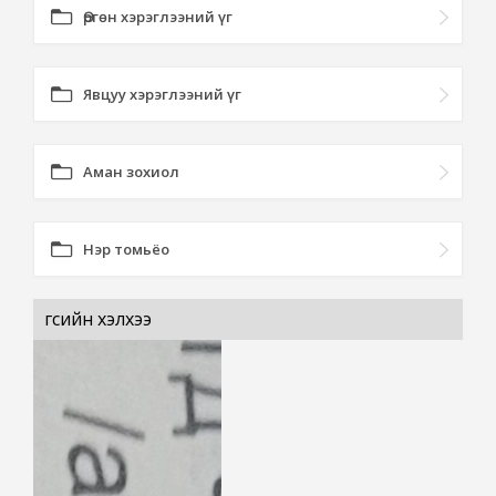
Өргөн хэрэглээний үг
Явцуу хэрэглээний үг
Аман зохиол
Нэр томьёо
үгсийн хэлхээ