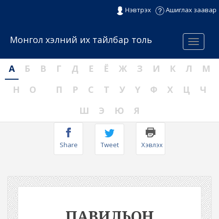
Нэвтрэх
Ашиглах заавар
Монгол хэлний их тайлбар толь
Menu
А
Б
В
Г
Д
Е
Ё
Ж
З
И
К
Л
М
Н
О
П
Р
С
Т
У
Ү
Ф
Х
Ц
Ч
Ш
Э
Ю
Я
Share
Tweet
Хэвлэх
ПАВИЛЬОН