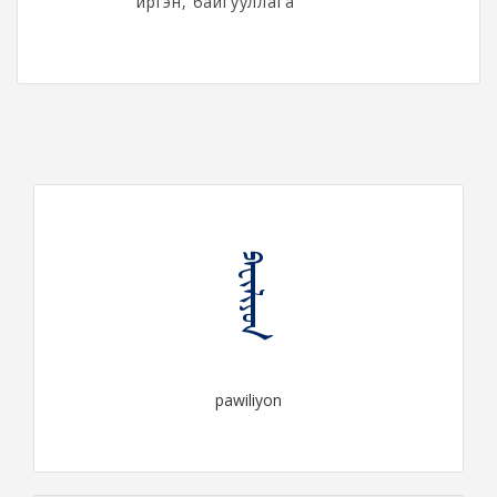
иргэн, байгууллага
ᠫᠠᠸᠢᠯᠢᠶᠣᠨ
pawiliyon