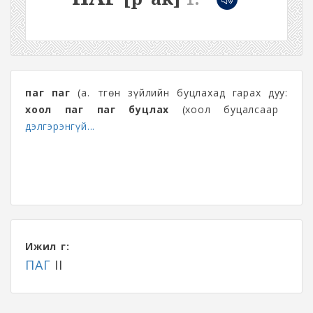
паг паг
(а. Өтгөн зүйлийн буцлахад гарах дуу:
хоол паг паг буцлах
(хоол буцалсаар
дэлгэрэнгүй...
Ижил үг:
ПАГ
II