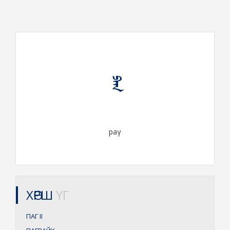
ᠫᠠᠭ
paγ
ХӨРШ
ҮГ
ПАГ
II