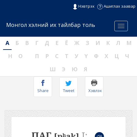
Нэвтрэх
Ашиглах заавар
Монгол хэлний их тайлбар толь
Menu
А
Б
В
Г
Д
Е
Ё
Ж
З
И
К
Л
М
Н
О
П
Р
С
Т
У
Ү
Ф
Х
Ц
Ч
Ш
Э
Ю
Я
Share
Tweet
Хэвлэх
ПАГ
I:
[pʰak]