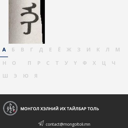
А
Б
В
Г
Д
Е
Ё
Ж
З
И
К
Л
М
Н
О
П
Р
С
Т
У
Ү
Ф
Х
Ц
Ч
Ш
Э
Ю
Я
contact@mongoltoli.mn