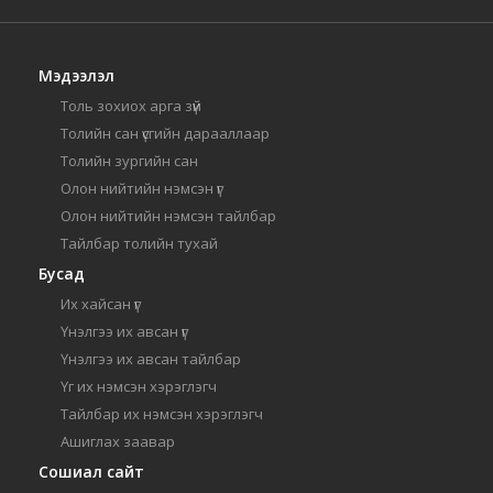
Мэдээлэл
Толь зохиох арга зүй
Толийн сан үсгийн дарааллаар
Толийн зургийн сан
Олон нийтийн нэмсэн үг
Олон нийтийн нэмсэн тайлбар
Тайлбар толийн тухай
Бусад
Их хайсан үг
Үнэлгээ их авсан үг
Үнэлгээ их авсан тайлбар
Үг их нэмсэн хэрэглэгч
Тайлбар их нэмсэн хэрэглэгч
Ашиглах заавар
Сошиал сайт