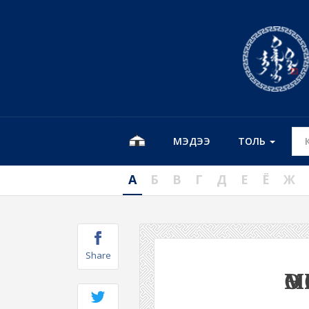
МЭДЭЭ
ТОЛЬ
А
Б
В
Г
Д
Е
Ё
Ж
Share
Ө