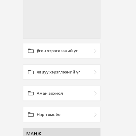
Өргөн хэрэглээний үг
Явцуу хэрэглээний үг
Аман зохиол
Нэр томьёо
МАНЖ