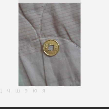
Ц
Ч
Ш
Э
Ю
Я