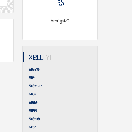
ömügsikü
ХӨРШ
ҮГ
ӨМӨЛЗӨХ
ӨМӨН
ӨМӨНЖИХ
ӨМӨӨЛӨХ
ӨМӨӨРӨГЧ
ӨМӨӨРӨХ
ӨМӨӨЧЛӨХ
ӨМӨР
: