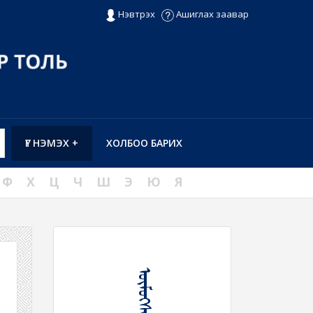
Нэвтрэх
Ашиглах заавар
ҮГ НЭМЭХ +
ХОЛБОО БАРИХ
Ф
Х
Ц
Ч
Ш
Э
Ю
Я
ᠥᠮᠦᠭᠰᠢᠬᠦ