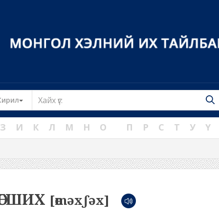
Toggle Dropdown
Кирил
З
И
К
Л
М
Н
О
П
Р
С
Т
У
Ү
МӨГШИХ
[өməxʃəx]