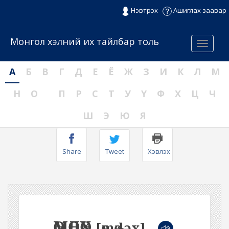
Нэвтрэх
Ашиглах заавар
Монгол хэлний их тайлбар толь
Menu
А
Б
В
Г
Д
Е
Ё
Ж
З
И
К
Л
М
Н
О
П
Р
С
Т
У
Ү
Ф
Х
Ц
Ч
Ш
Э
Ю
Я
Share
Tweet
Хэвлэх
ӨМӨӨЛӨХ
[өmөːɬəx]