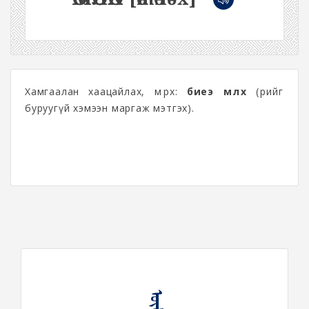
Хамгаалан хаацайлах, өмөөрөх:
биеэ өмөөлөх
(өөрийгөө
буруугүй хэмээн маргаж мэтгэх).