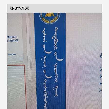
ХӨРВҮҮЛЭХ