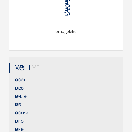
ᠥᠮᠦᠭᠡᠯᠡᠬᠦ
ömügelekü
ХӨРШ
ҮГ
ӨМӨӨРӨГЧ
ӨМӨӨРӨХ
ӨМӨӨЧЛӨХ
ӨМӨР
:
ӨМӨРХИЙ
ӨМРӨГ
ӨМРӨЛ