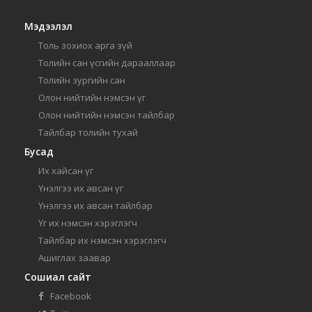
Мэдээлэл
Толь зохиох арга зүй
Толийн сан үсгийн дарааллаар
Толийн зургийн сан
Олон нийтийн нэмсэн үг
Олон нийтийн нэмсэн тайлбар
Тайлбар толийн тухай
Бусад
Их хайсан үг
Үнэлгээ их авсан үг
Үнэлгээ их авсан тайлбар
Үг их нэмсэн хэрэглэгч
Тайлбар их нэмсэн хэрэглэгч
Ашиглах заавар
Сошиал сайт
Facebook