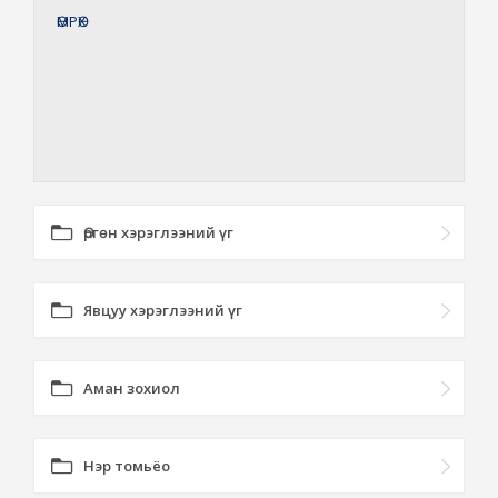
ӨМРӨХ
Өргөн хэрэглээний үг
Явцуу хэрэглээний үг
Аман зохиол
Нэр томьёо