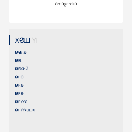
ömügerekü
ХӨРШ
ҮГ
ӨМӨӨЧЛӨХ
ӨМӨР
:
ӨМӨРХИЙ
ӨМРӨГ
ӨМРӨЛ
ӨМРӨХ
ӨМРҮҮЛ
ӨМРҮҮЛДЭХ