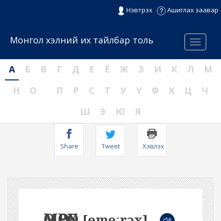
Нэвтрэх
Ашиглах заавар
Монгол хэлний их тайлбар толь
Menu
А
Б
В
Г
Д
Е
Ё
Ж
З
И
К
Л
М
Н
О
П
Р
С
Т
У
Ү
Ф
Х
Ц
Ч
Ш
Э
Ю
Я
Share
Tweet
Хэвлэх
ӨМӨӨРӨХ
[ɵmɵːrəx]