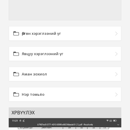
Өргөн хэрэглээний үг
Явцуу хэрэглээний үг
Аман зохиол
Нэр томьёо
ХӨРВҮҮЛЭХ