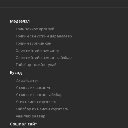
Мэдээлэл
Толь зохиох арга зүй
Толийн сан үсгийн дарааллаар
Толийн зургийн сан
Олон нийтийн нэмсэн үг
Олон нийтийн нэмсэн тайлбар
Тайлбар толийн тухай
Бусад
Их хайсан үг
Үнэлгээ их авсан үг
Үнэлгээ их авсан тайлбар
Үг их нэмсэн хэрэглэгч
Тайлбар их нэмсэн хэрэглэгч
Ашиглах заавар
Сошиал сайт