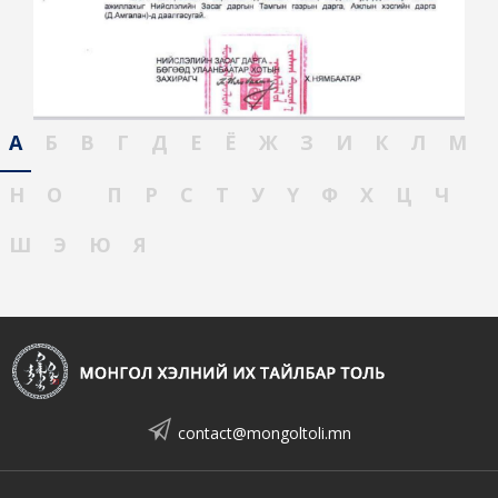
А
Б
В
Г
Д
Е
Ё
Ж
З
И
К
Л
М
Н
О
П
Р
С
Т
У
Ү
Ф
Х
Ц
Ч
Ш
Э
Ю
Я
contact@mongoltoli.mn