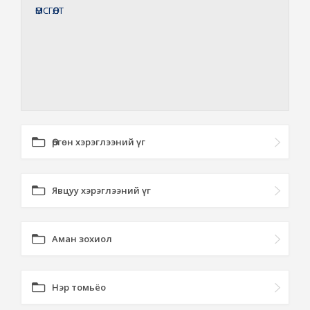
ӨМСГӨЛТ
Өргөн хэрэглээний үг
Явцуу хэрэглээний үг
Аман зохиол
Нэр томьёо