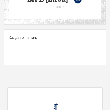
/ анагаах /
Халдварт өвчин.