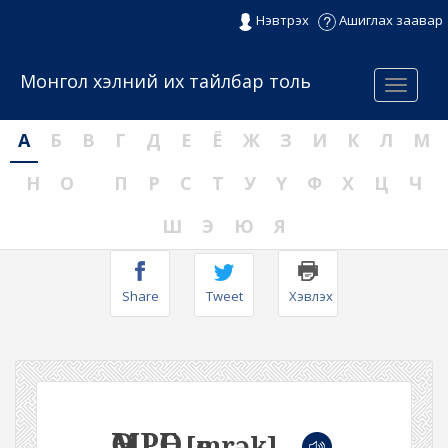
Нэвтрэх
Ашиглах заавар
Монгол хэлний их тайлбар толь
Menu
А
Б
В
Г
Д
Е
Ё
Ж
З
И
К
Л
М
Н
О
П
Р
С
Т
У
Ү
Ф
Х
Ц
Ч
Ш
Э
Ю
Я
Share
Tweet
Хэвлэх
ӨМРӨГ
[өmrək]