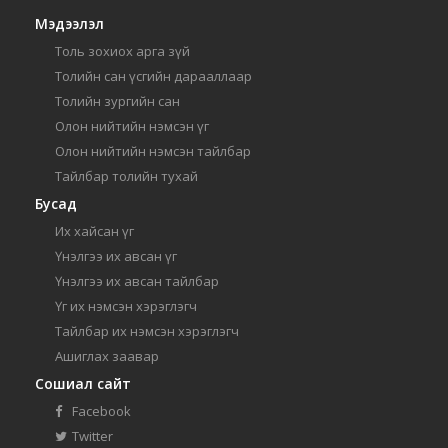
Мэдээлэл
Толь зохиох арга зүй
Толийн сан үсгийн дарааллаар
Толийн зургийн сан
Олон нийтийн нэмсэн үг
Олон нийтийн нэмсэн тайлбар
Тайлбар толийн тухай
Бусад
Их хайсан үг
Үнэлгээ их авсан үг
Үнэлгээ их авсан тайлбар
Үг их нэмсэн хэрэглэгч
Тайлбар их нэмсэн хэрэглэгч
Ашиглах заавар
Сошиал сайт
Facebook
Twitter