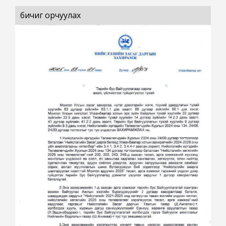
бичиг орчуулах