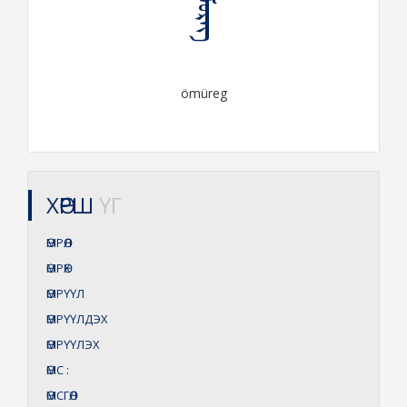
ᠥᠮᠦᠷᠡᠭ
ömüreg
ХӨРШ
ҮГ
ӨМРӨЛ
ӨМРӨХ
ӨМРҮҮЛ
ӨМРҮҮЛДЭХ
ӨМРҮҮЛЭХ
ӨМС
:
ӨМСГӨЛ