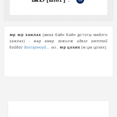
өмөр өмөр зажлах
(амаа байн байн дотогш өмийлгөн
зажлах) -
Өмөр өмөр зажилж идвэл амттай
байдаг
дэлгэрэнгүй...
өмөр цохих
(өм цөм цохих).
ААЗ.,