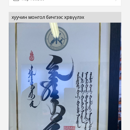
хуучин монгол бичгээс хөрвүүлэх