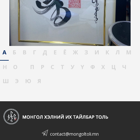
А
Б
В
Г
Д
Е
Ё
Ж
З
И
К
Л
М
Н
О
П
Р
С
Т
У
Ү
Ф
Х
Ц
Ч
Ш
Э
Ю
Я
contact@mongoltoli.mn