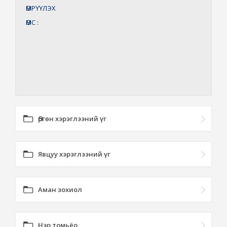
ӨМРҮҮЛЭХ
ӨМС
:
Өргөн хэрэглээний үг
Явцуу хэрэглээний үг
Аман зохиол
Нэр томьёо