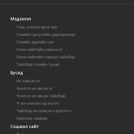
Мэдээлэл
Толь зохиох арга зүй
Толийн сан үсгийн дарааллаар
Толийн зургийн сан
Олон нийтийн нэмсэн үг
Олон нийтийн нэмсэн тайлбар
Тайлбар толийн тухай
Бусад
Их хайсан үг
Үнэлгээ их авсан үг
Үнэлгээ их авсан тайлбар
Үг их нэмсэн хэрэглэгч
Тайлбар их нэмсэн хэрэглэгч
Ашиглах заавар
Сошиал сайт