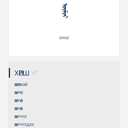
ᠥᠮᠦᠷ
ömür
ХӨРШ
ҮГ
ӨМӨРХИЙ
ӨМРӨГ
ӨМРӨЛ
ӨМРӨХ
ӨМРҮҮЛ
ӨМРҮҮЛДЭХ