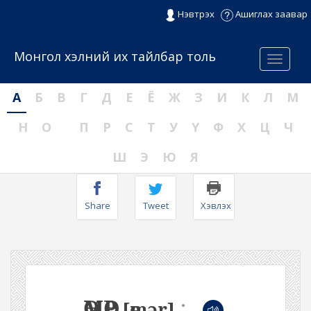
Нэвтрэх
Ашиглах заавар
Монгол хэлний их тайлбар толь
Menu
А
Б
В
Г
Д
Е
Ё
Ж
З
И
К
Л
М
Н
О
П
Р
С
Т
У
Ү
Ф
Х
Ц
Ч
Ш
Э
Ю
Я
Share
Tweet
Хэвлэх
ӨМӨР
:
[өmər]