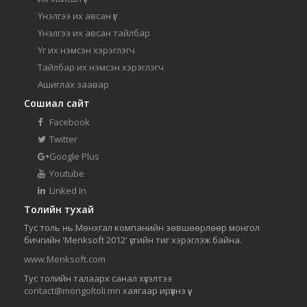
Үнэлгээ их авсан үг
Үнэлгээ их авсан тайлбар
Үг их нэмсэн хэрэглэгч
Тайлбар их нэмсэн хэрэглэгч
Ашиглах заавар
Сошиал сайт
Facebook
Twitter
Google Plus
Youtube
Linked In
Толийн тухай
Тус толь нь Мөнхгал компанийн зөвшөөрлөөр монгол
бичгийн 'Menksoft 2012' үсгийн тиг хэрэглэж байна.
www.Menksoft.com
Тус толийн талаарх санал хүсэлтээ
contact@mongoltoli.mn
хаягаар ирүүлнэ үү.