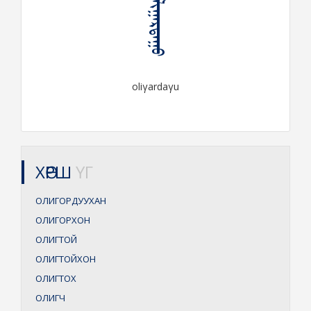
ᠣᠯᠢᠭᠠᠷᠳᠠᠭᠤ
oliγardaγu
ХӨРШ
ҮГ
ОЛИГОРДУУХАН
ОЛИГОРХОН
ОЛИГТОЙ
ОЛИГТОЙХОН
ОЛИГТОХ
ОЛИГЧ