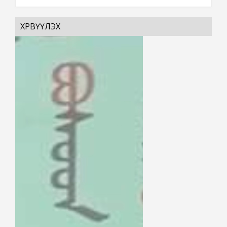
ХӨРВҮҮЛЭХ