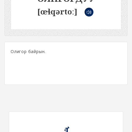
[œɬqərtoː]
Олигор байрын.