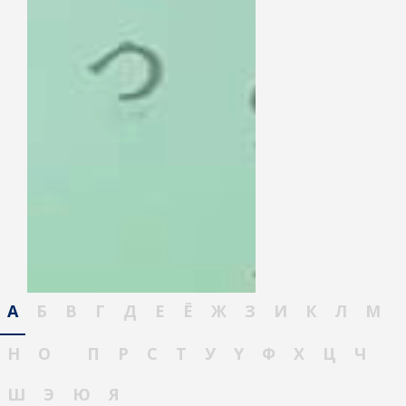
А
Б
В
Г
Д
Е
Ё
Ж
З
И
К
Л
М
Н
О
П
Р
С
Т
У
Ү
Ф
Х
Ц
Ч
Ш
Э
Ю
Я