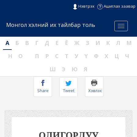
Нэвтрэх
Ашиглах заавар
Монгол хэлний их тайлбар толь
Menu
А
Б
В
Г
Д
Е
Ё
Ж
З
И
К
Л
М
Н
О
П
Р
С
Т
У
Ү
Ф
Х
Ц
Ч
Ш
Э
Ю
Я
Share
Tweet
Хэвлэх
ОЛИГОРДУУ