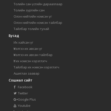
Толийн сан үсгийн дарааллаар
Толийн зургийн сан
Олон нийтийн нэмсэн үг
Олон нийтийн нэмсэн тайлбар
Тайлбар толийн тухай
Бусад
Их хайсан үг
Үнэлгээ их авсан үг
Үнэлгээ их авсан тайлбар
Үг их нэмсэн хэрэглэгч
Тайлбар их нэмсэн хэрэглэгч
Ашиглах заавар
Сошиал сайт
Facebook
Twitter
Google Plus
Youtube