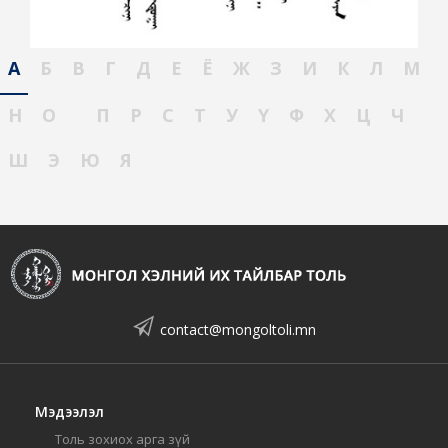
А
Б
В
Г
Д
Е
Ё
Ж
З
И
К
Л
М
Н
О
П
Р
С
Т
У
Ү
Ф
Х
Ц
Ч
Ш
Э
Ю
Я
contact@mongoltoli.mn
Мэдээлэл
Толь зохиох арга зүй