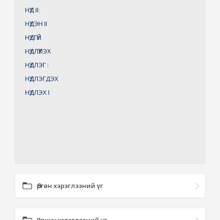
НҮД
II:
НҮДЭН
II
НҮДГҮЙ
НҮДЛҮҮЛЭХ
НҮДЛЭГ
:
НҮДЛЭГДЭХ
НҮДЛЭХ
I
Өргөн хэрэглээний үг