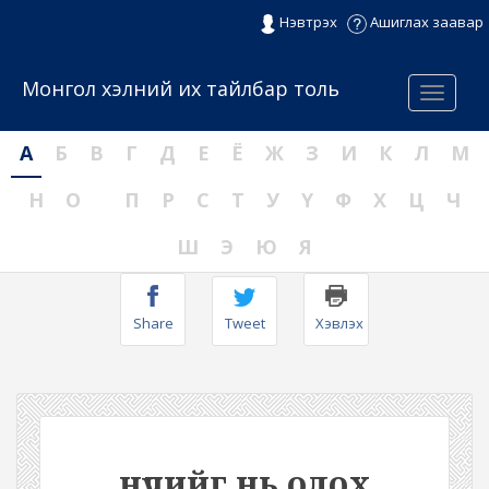
Нэвтрэх
Ашиглах заавар
Монгол хэлний их тайлбар толь
Menu
А
Б
В
Г
Д
Е
Ё
Ж
З
И
К
Л
М
Н
О
П
Р
С
Т
У
Ү
Ф
Х
Ц
Ч
Ш
Э
Ю
Я
Share
Tweet
Хэвлэх
нүдийг нь олох