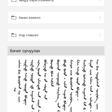
Явцуу хэрэглээний үг
Аман зохиол
Нэр томьёо
бичиг орчуулах