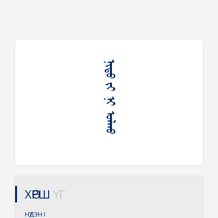
ᠨᠢᠳᠦ ᠶᠢ ᠨᠢ ᠣᠯᠬᠤ
ХӨРШ
ҮГ
НҮДЭН
I