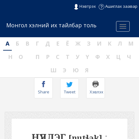
Нэвтрэх
Ашиглах заавар
Монгол хэлний их тайлбар толь
Menu
А
Б
В
Г
Д
Е
Ё
Ж
З
И
К
Л
М
Н
О
П
Р
С
Т
У
Ү
Ф
Х
Ц
Ч
Ш
Э
Ю
Я
Share
Tweet
Хэвлэх
НҮДЛЭГ
:
[nutɬək]