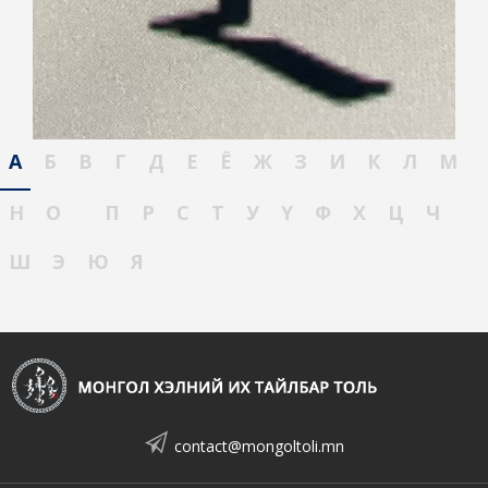
А
Б
В
Г
Д
Е
Ё
Ж
З
И
К
Л
М
Н
О
П
Р
С
Т
У
Ү
Ф
Х
Ц
Ч
Ш
Э
Ю
Я
contact@mongoltoli.mn