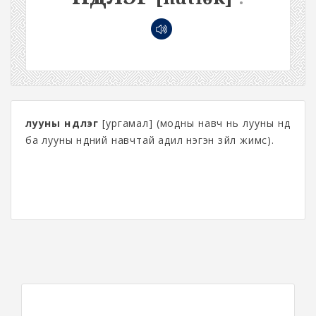
лууны нүдлэг
[ургамал] (модны навч нь лууны нүд
ба лууны нүдний навчтай адил нэгэн зүйл жимс).