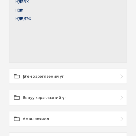
НҮДҮҮЛЭХ
НҮДҮҮР
НҮДҮҮРДЭХ
Өргөн хэрэглээний үг
Явцуу хэрэглээний үг
Аман зохиол