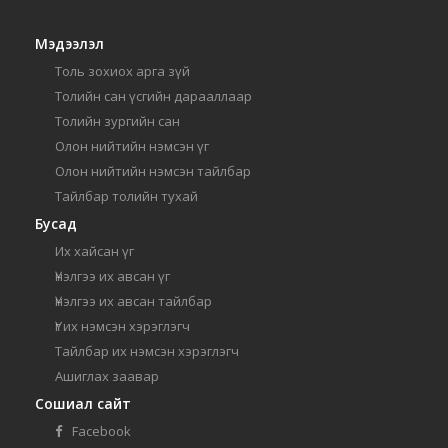
Мэдээлэл
Толь зохиох арга зүй
Толийн сан үсгийн дарааллаар
Толийн зургийн сан
Олон нийтийн нэмсэн үг
Олон нийтийн нэмсэн тайлбар
Тайлбар толийн тухай
Бусад
Их хайсан үг
Үнэлгээ их авсан үг
Үнэлгээ их авсан тайлбар
Үг их нэмсэн хэрэглэгч
Тайлбар их нэмсэн хэрэглэгч
Ашиглах заавар
Сошиал сайт
Facebook