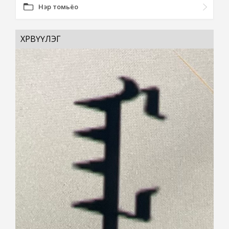
Нэр томьёо
ХӨРВҮҮЛЭГ