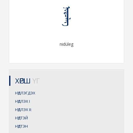
ᠨᠢᠳᠦᠯᠡᠭ
nidüleg
ХӨРШ
ҮГ
НҮДЛЭГДЭХ
НҮДЛЭХ
I
НҮДЛЭХ
II:
НҮДТЭЙ
НҮДТЭН