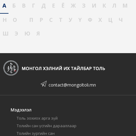
А
Б
В
Г
Д
Е
Ё
Ж
З
И
К
Л
М
Н
О
П
Р
С
Т
У
Ү
Ф
Х
Ц
Ч
Ш
Э
Ю
Я
contact@mongoltoli.mn
Мэдээлэл
Толь зохиох арга зүй
Толийн сан үсгийн дарааллаар
Толийн зургийн сан