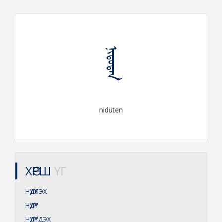
ᠨᠢᠳᠦᠲᠡᠨ
nidüten
ХӨРШ
ҮГ
НҮДҮҮЛЭХ
НҮДҮҮР
НҮДҮҮРДЭХ