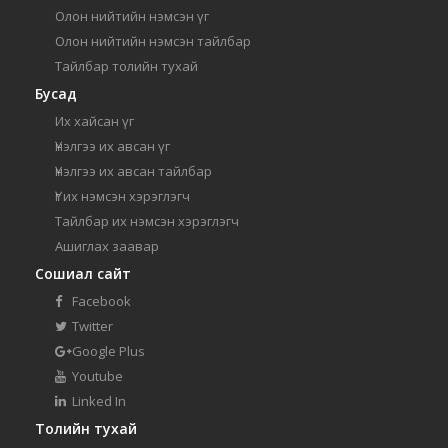
Олон нийтийн нэмсэн үг
Олон нийтийн нэмсэн тайлбар
Тайлбар толийн тухай
Бусад
Их хайсан үг
Үнэлгээ их авсан үг
Үнэлгээ их авсан тайлбар
Үг их нэмсэн хэрэглэгч
Тайлбар их нэмсэн хэрэглэгч
Ашиглах заавар
Сошиал сайт
Facebook
Twitter
Google Plus
Youtube
Linked In
Толийн тухай