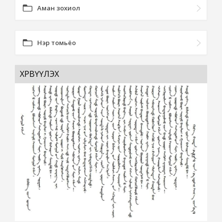
Аман зохиол
Нэр томьёо
ХӨРВҮҮЛЭХ