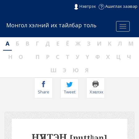
Нэвтрэх
Ашиглах заавар
Монгол хэлний их тайлбар толь
Menu
А
Б
В
Г
Д
Е
Ё
Ж
З
И
К
Л
М
Н
О
П
Р
С
Т
У
Ү
Ф
Х
Ц
Ч
Ш
Э
Ю
Я
Share
Tweet
Хэвлэх
НҮДТЭН
[nuttʰəŋ]