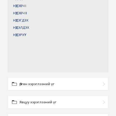
НҮДЭВЧ
I
НҮДЭВЧ
II
НҮДЭГДЭХ
НҮДЭЛДЭХ
НҮДЭРХҮҮ
Өргөн хэрэглээний үг
Явцуу хэрэглээний үг