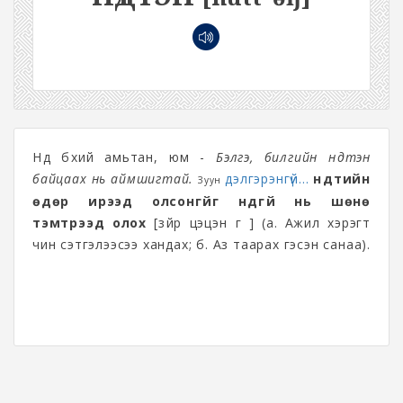
Нүд бүхий амьтан, юм -
Бэлгэ, билгийн нүдтэн
байцаах нь аймшигтай.
дэлгэрэнгүй...
нүдтийн
Зуун
өдөр ирээд олсонгүйг нүдгүй нь шөнө
тэмтрээд олох
[зүйр цэцэн үг ] (а. Ажил хэрэгт
чин сэтгэлээсээ хандах; б. Аз таарах гэсэн санаа).