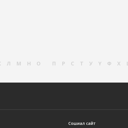
К
Л
М
Н
О
П
Р
С
Т
У
Ү
Ф
Х
Сошиал сайт