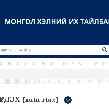
Toggle Dropdown
Кирил
З
И
К
Л
М
Н
О
П
Р
С
Т
У
Ү
ҮҮРДЭХ
[nutuːrtəx]