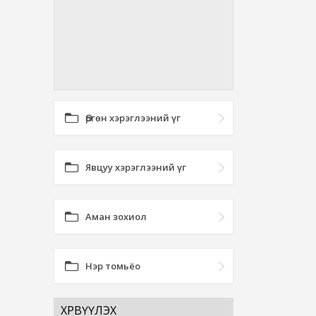
Өргөн хэрэглээний үг
Явцуу хэрэглээний үг
Аман зохиол
Нэр томьёо
ХӨРВҮҮЛЭХ