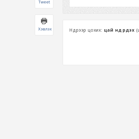
Tweet
Хэвлэх
Нүдүүрээр цохих:
цай нүдүүрдэх
(