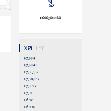
nüdügürdekü
ХӨРШ
ҮГ
НҮДЭВЧ
I
НҮДЭВЧ
II
НҮДЭГДЭХ
НҮДЭЛДЭХ
НҮДЭРХҮҮ
НҮДЭХ
НҮЙЛҮҮР
НҮЙЛЭХ