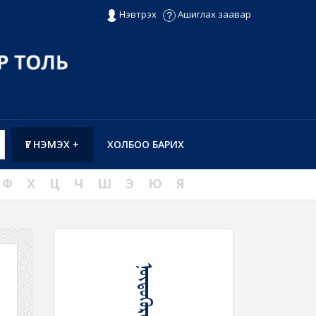
Нэвтрэх
Ашиглах заавар
ҮГ НЭМЭХ +
ХОЛБОО БАРИХ
Ф
Х
Ц
Ч
Ш
Э
Ю
Я
ᠨᠦᠳᠦᠭᠦᠷᠳᠡᠬᠦ