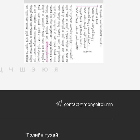
Ц
Ч
Ш
Э
Ю
Я
contact@mongoltoli.mn
Толийн тухай