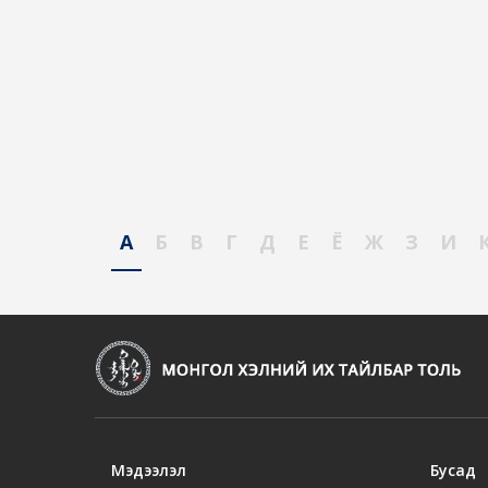
А
Б
В
Г
Д
Е
Ё
Ж
З
И
Мэдээлэл
Бусад