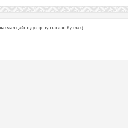
шахмал цайг нүдүүрээр нунтаглан бутлах).