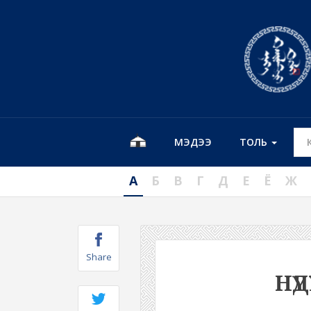
МЭДЭЭ
ТОЛЬ
А
Б
В
Г
Д
Е
Ё
Ж
Share
НҮД