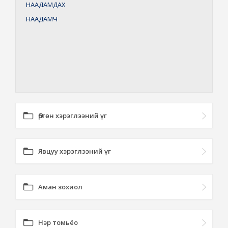
НААДАМДАХ
НААДАМЧ
Өргөн хэрэглээний үг
Явцуу хэрэглээний үг
Аман зохиол
Нэр томьёо