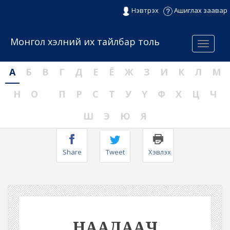
Нэвтрэх
Ашиглах заавар
Монгол хэлний их тайлбар толь
Menu
А
Б
В
Г
Д
Е
Ё
Ж
З
И
К
Л
М
Н
О
П
Р
С
Т
У
Ү
Ф
Х
Ц
Ч
Ш
Э
Ю
Я
Share
Tweet
Хэвлэх
НААДААЧ