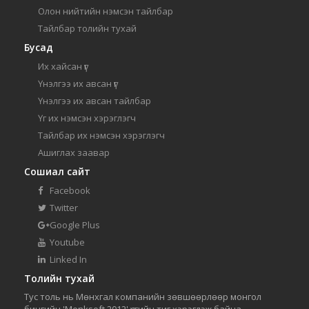
Олон нийтийн нэмсэн тайлбар
Тайлбар толийн тухай
Бусад
Их хайсан үг
Үнэлгээ их авсан үг
Үнэлгээ их авсан тайлбар
Үг их нэмсэн хэрэглэгч
Тайлбар их нэмсэн хэрэглэгч
Ашиглах заавар
Сошиал сайт
Facebook
Twitter
Google Plus
Youtube
Linked In
Толийн тухай
Тус толь нь Мөнхгал компанийн зөвшөөрлөөр монгол
бичгийн 'Menksoft 2012' үсгийн тиг хэрэглэж байна.