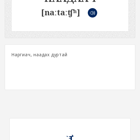
[naːtaːʧʰ]
Наргиач, наадах дуртай