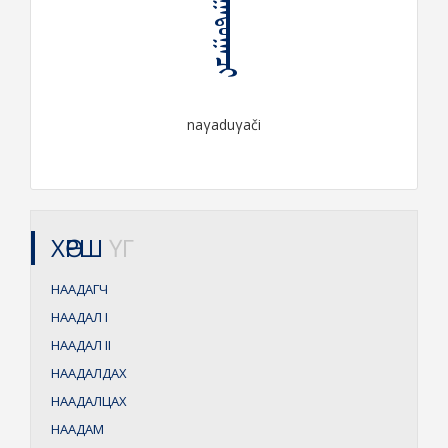
ᠨᠠᠭᠠᠳᠤᠭᠠᠴᠢ
naγaduγači
ХӨРШ
ҮГ
НААДАГЧ
НААДАЛ
I
НААДАЛ
II
НААДАЛДАХ
НААДАЛЦАХ
НААДАМ