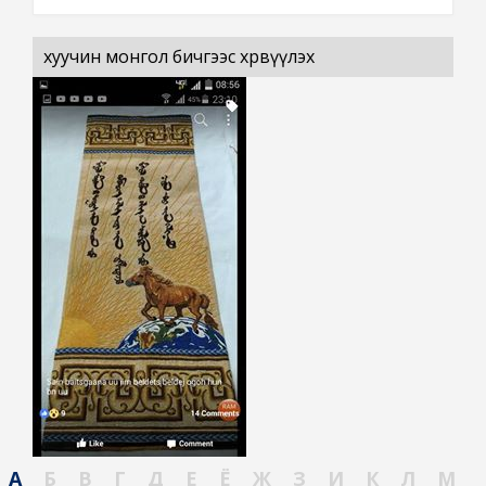
хуучин монгол бичгээс хөрвүүлэх
А
Б
В
Г
Д
Е
Ё
Ж
З
И
К
Л
М