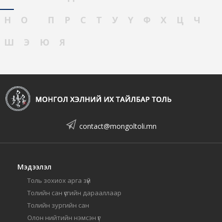
Н
О
П
Р
С
Т
У
Ү
Ф
Х
Ц
Ч
Ш
Э
Ю
Я
contact@mongoltoli.mn
Мэдээлэл
Толь зохиох арга зүй
Толийн сан үсгийн дарааллаар
Толийн зургийн сан
Олон нийтийн нэмсэн үг