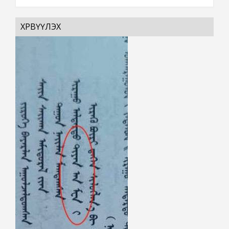
ХӨРВҮҮЛЭХ