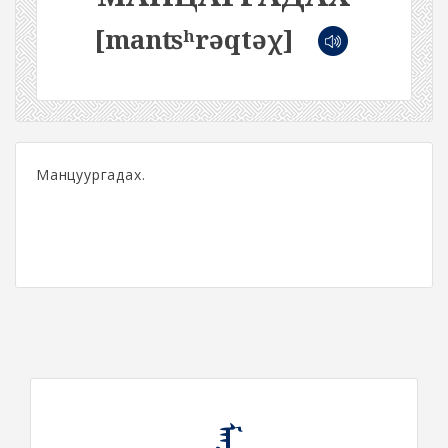
[manʦʰrəqtəχ]
Манцуургадах.