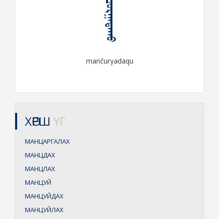
ᠮᠠᠨᠴᠤᠷᠭᠠᠳᠠᠬᠤ
mančurγadaqu
ХӨРШ
ҮГ
МАНЦАРГАЛАХ
МАНЦДАХ
МАНЦЛАХ
МАНЦУЙ
МАНЦУЙДАХ
МАНЦУЙЛАХ