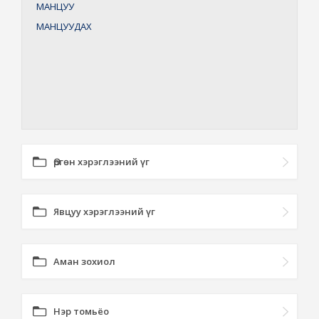
МАНЦУУ
МАНЦУУДАХ
Өргөн хэрэглээний үг
Явцуу хэрэглээний үг
Аман зохиол
Нэр томьёо