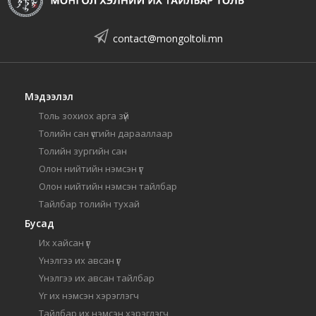
contact@mongoltoli.mn
Мэдээлэл
Толь зохиох арга зүй
Толийн сан үсгийн дарааллаар
Толийн зургийн сан
Олон нийтийн нэмсэн үг
Олон нийтийн нэмсэн тайлбар
Тайлбар толийн тухай
Бусад
Их хайсан үг
Үнэлгээ их авсан үг
Үнэлгээ их авсан тайлбар
Үг их нэмсэн хэрэглэгч
Тайлбар их нэмсэн хэрэглэгч