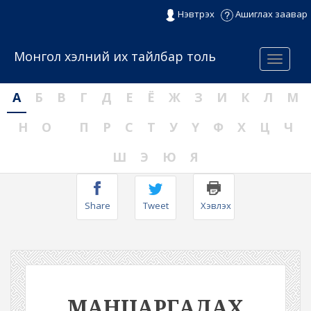
Нэвтрэх
Ашиглах заавар
Монгол хэлний их тайлбар толь
Menu
А
Б
В
Г
Д
Е
Ё
Ж
З
И
К
Л
М
Н
О
П
Р
С
Т
У
Ү
Ф
Х
Ц
Ч
Ш
Э
Ю
Я
Share
Tweet
Хэвлэх
МАНЦАРГАДАХ