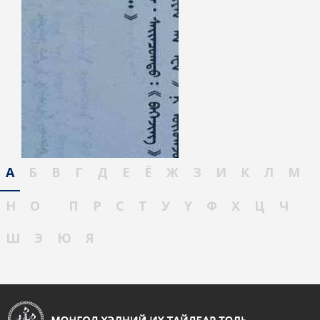
А
Б
В
Г
Д
Е
Ё
Ж
З
И
К
Л
М
Н
О
П
Р
С
Т
У
Ү
Ф
Х
Ц
Ч
Ш
Э
Ю
Я