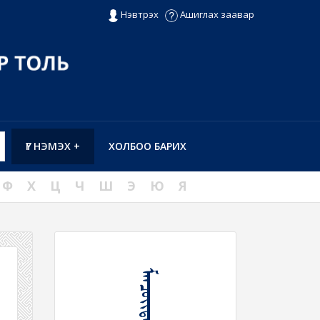
Нэвтрэх
Ашиглах заавар
ҮГ НЭМЭХ +
ХОЛБОО БАРИХ
Ф
Х
Ц
Ч
Ш
Э
Ю
Я
ᠮᠠᠨᠴᠤᠶᠢᠳᠠᠬᠤ