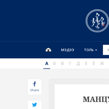
МЭДЭЭ
ТОЛЬ
А
Б
В
Г
Д
Е
Ё
Ж
Share
МАНЦ