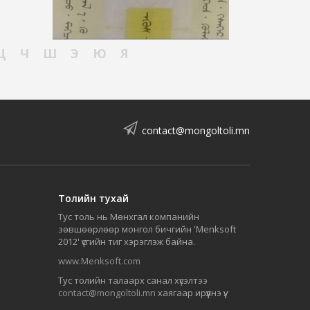
Ц
Ч
Ш
Э
Ю
Я
contact@mongoltoli.mn
Толийн тухай
Тус толь нь Мөнхгал компанийн
зөвшөөрлөөр монгол бичгийн 'Menksoft
2012' үсгийн тиг хэрэглэж байна.
www.Menksoft.com
Тус толийн талаарх санал хүсэлтээ
contact@mongoltoli.mn
хаягаар ирүүлнэ үү.