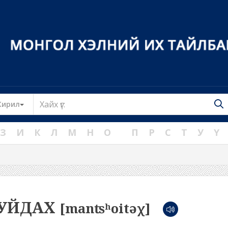
Toggle Dropdown
Кирил
З
И
К
Л
М
Н
О
П
Р
С
Т
У
Ү
УЙДАХ
[manʦʰoitəχ]