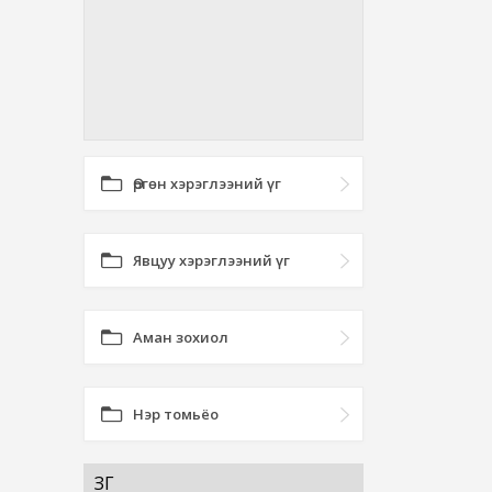
Өргөн хэрэглээний үг
Явцуу хэрэглээний үг
Аман зохиол
Нэр томьёо
ЗҮГ