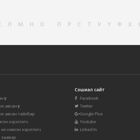
К
Л
М
Н
О
П
Р
С
Т
У
Ү
Ф
Х
Сошиал сайт
н үг
Facebook
их авсан үг
Twitter
 их авсан тайлбар
Google Plus
мсэн хэрэглэгч
Youtube
 их нэмсэн хэрэглэгч
Linked In
 заавар