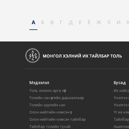
А
Б
В
Г
Д
Е
Ё
Ж
З
И
Мэдээлэл
Бусад
Толь зохиох арга зүй
Их хайса
Толийн сан үсгийн дарааллаар
Үнэлгээ 
Толийн зургийн сан
Үнэлгээ
Олон нийтийн нэмсэн үг
Үг их нэ
Олон нийтийн нэмсэн тайлбар
Тайлбар
Тайлбар толийн тухай
Ашиглах