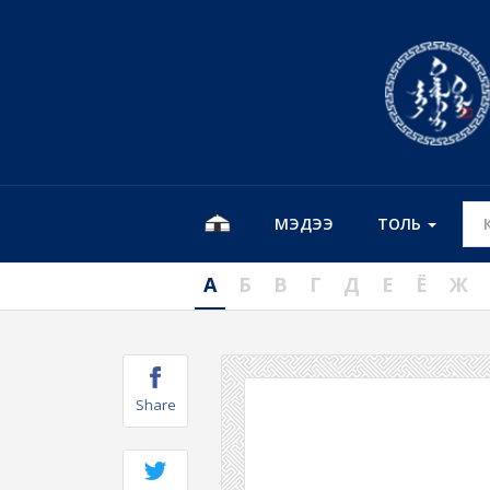
МЭДЭЭ
ТОЛЬ
А
Б
В
Г
Д
Е
Ё
Ж
Share