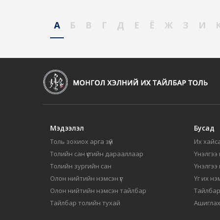
А
Б
В
Г
Д
Е
Ё
Ж
З
И
Мэдээлэл
Бусад
Толь зохиох арга зүй
Их хайса
Толийн сан үсгийн дарааллаар
Үнэлгээ 
Толийн зургийн сан
Үнэлгээ
Олон нийтийн нэмсэн үг
Үг их нэ
Олон нийтийн нэмсэн тайлбар
Тайлбар
Тайлбар толийн тухай
Ашиглах