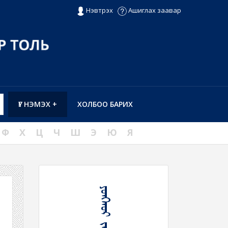
Нэвтрэх
Ашиглах заавар
ҮГ НЭМЭХ +
ХОЛБОО БАРИХ
Ф
Х
Ц
Ч
Ш
Э
Ю
Я
ᠶᠣᠩᠬᠤᠷ ᠵᠠᠯᠠᠭ᠎ᠠ