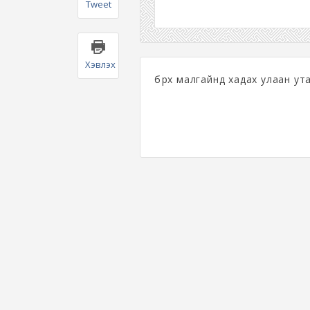
Tweet
Хэвлэх
бүрх малгайнд хадах улаан ут