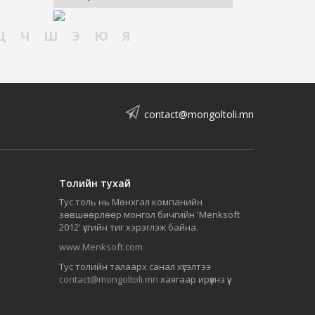
Ц
Ч
Ш
Э
Ю
Я
contact@mongoltoli.mn
Толийн тухай
Тус толь нь Мөнхгал компанийн
зөвшөөрлөөр монгол бичгийн 'Menksoft
2012' үсгийн тиг хэрэглэж байна.
www.Menksoft.com
Тус толийн талаарх санал хүсэлтээ
contact@mongoltoli.mn
хаягаар ирүүлнэ үү.