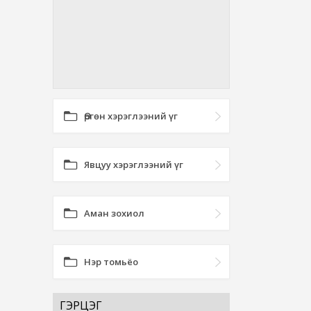
Өргөн хэрэглээний үг
Явцуу хэрэглээний үг
Аман зохиол
Нэр томьёо
ГЭРЦЭГ