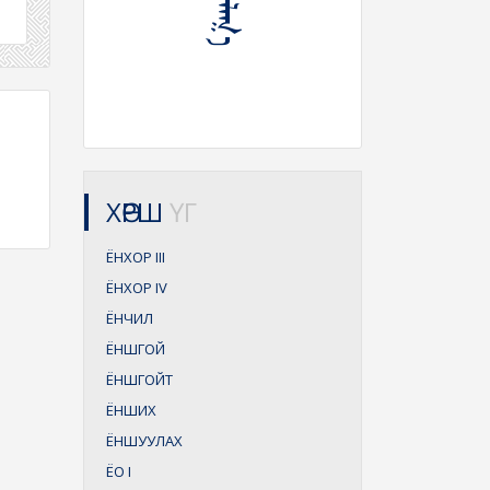
ХӨРШ
ҮГ
ЁНХОР
III
ЁНХОР
IV
ЁНЧИЛ
ЁНШГОЙ
ЁНШГОЙТ
ЁНШИХ
ЁНШУУЛАХ
ЁО
I