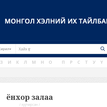
Toggle Dropdown
Кирил
З
И
К
Л
М
Н
О
П
Р
С
Т
У
Ү
ёнхор залаа
/ хуучирсан /