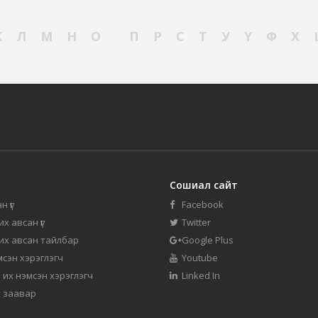
К
Л
М
Н
О
П
Р
С
Т
У
Ү
Ф
Х
Сошиал сайт
н үг
Facebook
их авсан үг
Twitter
 их авсан тайлбар
Google Plus
мсэн хэрэглэгч
Youtube
 их нэмсэн хэрэглэгч
Linked In
 заавар