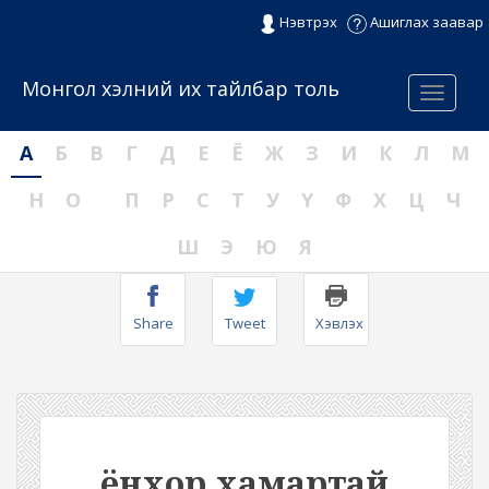
Нэвтрэх
Ашиглах заавар
Монгол хэлний их тайлбар толь
Menu
А
Б
В
Г
Д
Е
Ё
Ж
З
И
К
Л
М
Н
О
П
Р
С
Т
У
Ү
Ф
Х
Ц
Ч
Ш
Э
Ю
Я
Share
Tweet
Хэвлэх
ёнхор хамартай