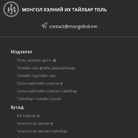
contact@mongoltoli.mn
Мэдээлэл
Толь зохиох арга зүй
Толийн сан үсгийн дарааллаар
Толийн зургийн сан
Олон нийтийн нэмсэн үг
Олон нийтийн нэмсэн тайлбар
Тайлбар толийн тухай
Бусад
Их хайсан үг
Үнэлгээ их авсан үг
Үнэлгээ их авсан тайлбар