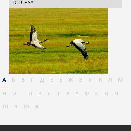
ТОГОРУУ
А
Б
В
Г
Д
Е
Ё
Ж
З
И
К
Л
М
Н
О
П
Р
С
Т
У
Ү
Ф
Х
Ц
Ч
Ш
Э
Ю
Я