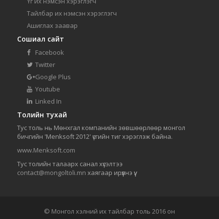
Үг их нэмсэн хэрэглэгч
Тайлбар их нэмсэн хэрэглэгч
Ашиглах заавар
Сошиал сайт
Facebook
Twitter
Google Plus
Youtube
Linked In
Толийн тухай
Тус толь нь Мөнхгал компанийн зөвшөөрлөөр монгол
бичгийн 'Menksoft 2012' үсгийн тиг хэрэглэж байна.
www.Menksoft.com
Тус толийн талаарх санал хүсэлтээ
contact@mongoltoli.mn
хаягаар ирүүлнэ үү.
© Монгол хэлний их тайлбар толь 2016 он