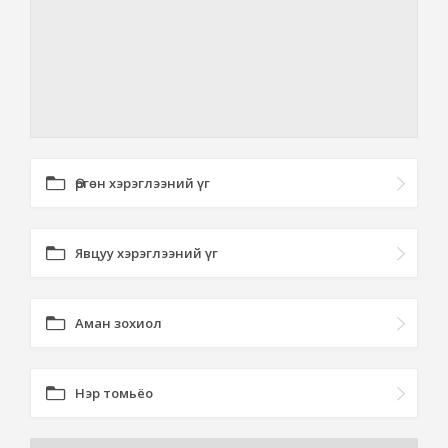
Өргөн хэрэглээний үг
Явцуу хэрэглээний үг
Аман зохиол
Нэр томьёо