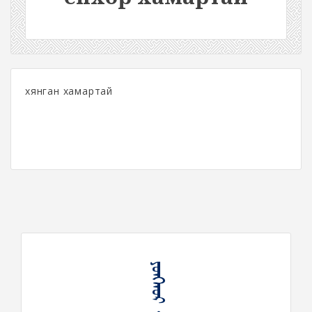
хянган хамартай
ᠶᠣᠩᠬᠤᠷ ᠬᠠᠪᠠᠷᠲᠠᠢ