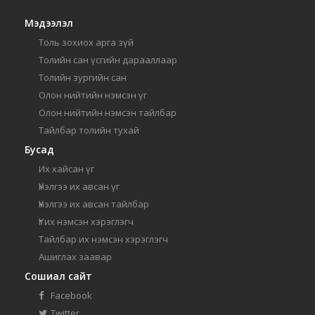
Мэдээлэл
Толь зохиох арга зүй
Толийн сан үсгийн дарааллаар
Толийн зургийн сан
Олон нийтийн нэмсэн үг
Олон нийтийн нэмсэн тайлбар
Тайлбар толийн тухай
Бусад
Их хайсан үг
Үнэлгээ их авсан үг
Үнэлгээ их авсан тайлбар
Үг их нэмсэн хэрэглэгч
Тайлбар их нэмсэн хэрэглэгч
Ашиглах заавар
Сошиал сайт
Facebook
Twitter