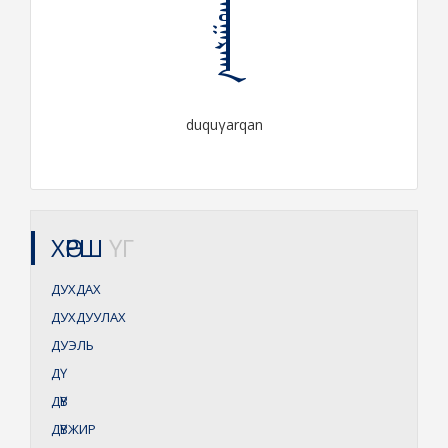
ᠳᠤᠬᠤᠭᠠᠷᠬᠠᠨ
duquγarqan
ХӨРШ
ҮГ
ДУХДАХ
ДУХДУУЛАХ
ДУЭЛЬ
ДҮ
ДҮВ
ДҮВЖИР