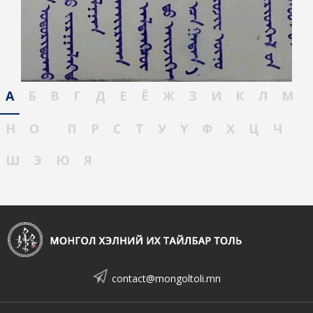
А
Б
В
Г
Д
Е
Ё
Ж
З
И
К
Л
М
Н
О
П
Р
С
Т
У
Ү
Ф
Х
Ц
Ч
Ш
Э
Ю
Я
contact@mongoltoli.mn