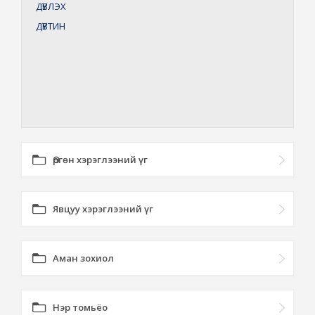
ДҮВЛЭХ
ДҮВТИН
Өргөн хэрэглээний үг
Явцуу хэрэглээний үг
Аман зохиол
Нэр томьёо