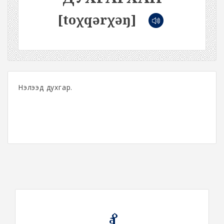
[toχqərχəŋ]
Нэлээд духгар.