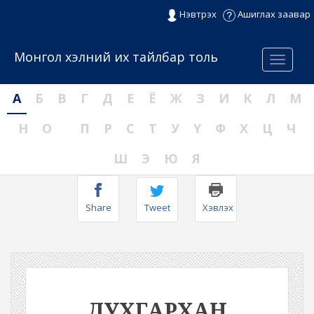
Нэвтрэх
Ашиглах заавар
Монгол хэлний их тайлбар толь
Menu
А
Б
В
Г
Д
Е
Ё
Ж
З
И
К
Л
М
Н
О
П
Р
С
Т
У
Ү
Ф
Х
Ц
Ч
Ш
Э
Ю
Я
Share
Tweet
Хэвлэх
ДУХГАРХАН