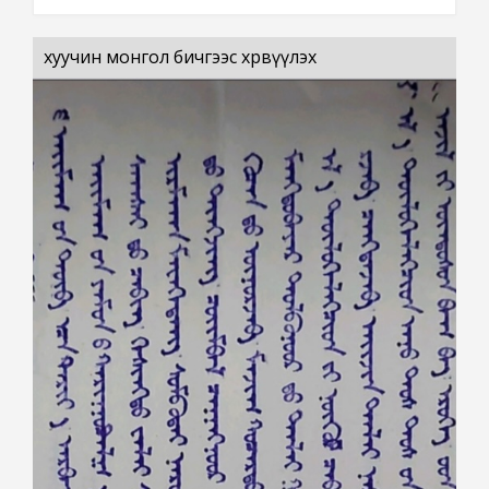
хуучин монгол бичгээс хөрвүүлэх